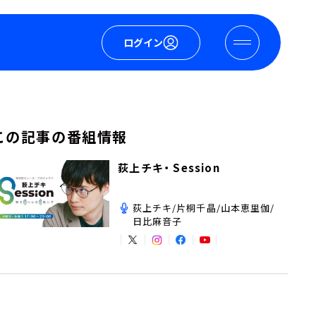
ログイン
この記事の番組情報
荻上チキ・ Session
荻上チキ/片桐千晶/山本恵里伽/
日比麻音子