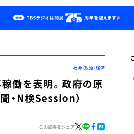
クス
イベント・グッ
ズ
st
YouTube
せ
会社情報
社会・政治・経済
再稼働を表明。政府の原
・N検Session）
この記事をシェア