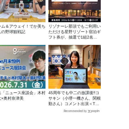
ーム＆アウェイ！でか美ち
リゾナーレ那須でもご利用い
んの野球観戦記
ただける星野リゾート宿泊ギ
フト券が、抽選で1組2名様
にプレゼント！
集「ニュース座談会」木村
45周年でも中二の放課後‼コ
太×奥村奈津美
サキン（小堺一機さん、関根
勤さん）コメント出演＜TBS
ラジオ番組審議会からのご報
Recommended by
告＞