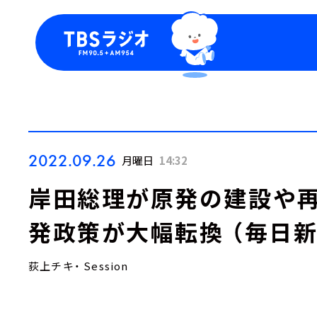
今日の番組表
トピッ
週間番組表
TBS
Podca
お知ら
2022.09.26
月曜日
14:32
岸田総理が原発の建設や
発政策が大幅転換 （毎日新聞
荻上チキ・ Session