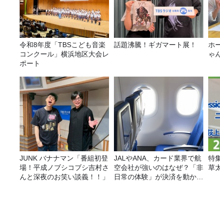
令和8年度「TBSこども音楽
話題沸騰！ギガマート展！
ホ
コンクール」横浜地区大会レ
ゃ
ポート
JUNK バナナマン「番組初登
JALやANA、カード業界で航
特
場！平成ノブシコブシ吉村さ
空会社が強いのはなぜ？「非
草
んと深夜のお笑い談義！！」
日常の体験」が決済を動かす
理由