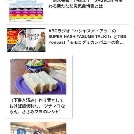
「洪水警報」が廃止？ 5月29日から変
わる新たな防災気象情報とは
ABCラジオ『ハシヤスメ・アツコの
SUPER HASHiYASUME TALK!!』とTBS
Podcast『モモコグミカンパニーの盗み
聴きラジオ』が局を超えて初コラボレー
ション！
（下書き済み）作り置きして
おけば超便利な、 ツナマヨな
らぬ、ささみマヨのレシピ