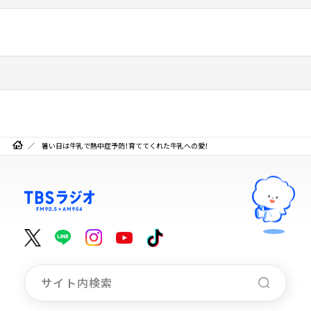
暑い日は牛乳で熱中症予防！育ててくれた牛乳への愛！