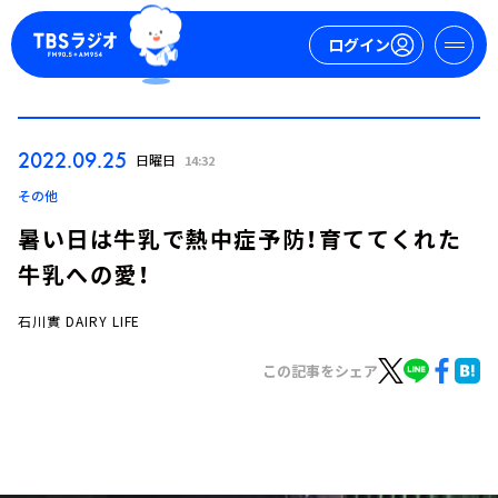
ログイン
マイページ
2022.09.25
日曜日
14:32
新規会員登録
ログイン
その他
暑い日は牛乳で熱中症予防！育ててくれた
牛乳への愛！
石川實 DAIRY LIFE
この記事をシェア
今日の番組表
週間番組表
トピックス
TBS Podcast