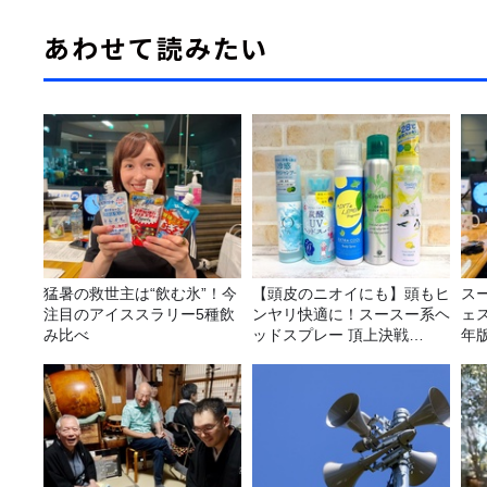
あわせて読みたい
猛暑の救世主は“飲む氷”！今
【頭皮のニオイにも】頭もヒ
ス
注目のアイススラリー5種飲
ンヤリ快適に！スースー系ヘ
ェス
み比べ
ッドスプレー 頂上決戦
年
2026！