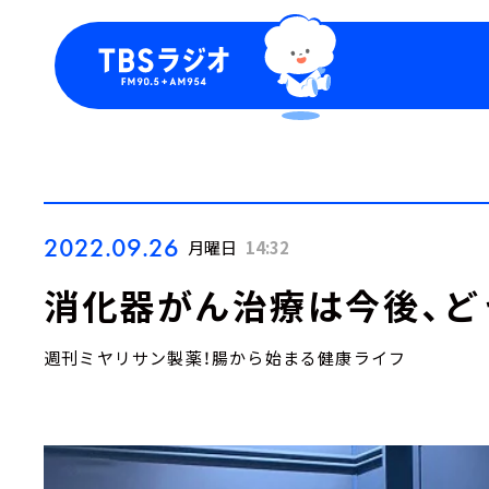
今日の番組表
トピッ
週間番組表
TBS
Podca
お知ら
2022.09.26
月曜日
14:32
消化器がん治療は今後、ど
週刊ミヤリサン製薬！腸から始まる健康ライフ