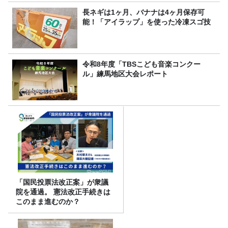
長ネギは1ヶ月、バナナは4ヶ月保存可
能！「アイラップ」を使った冷凍スゴ技
令和8年度「TBSこども音楽コンクー
ル」練馬地区大会レポート
「国民投票法改正案」が衆議
院を通過。 憲法改正手続きは
このまま進むのか？