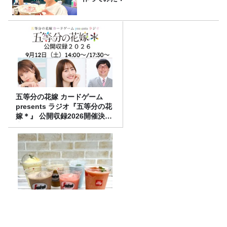
五等分の花嫁 カードゲーム
presents ラジオ『五等分の花
嫁＊』 公開収録2026開催決
定！
知らない人が8割！？#グラニ
ータ の最前線