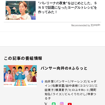
”バレリーナの夜食”をはじめとした、Ｓ
ＮＳで話題になったヨーグルトレシピを
作ってみた！
Recommended by
この記事の番組情報
パンサー向井の#ふらっと
向井慧（パンサー）/ヤーレンズ/ヒャダ
イン/佐藤栞里/田中直樹（ココリコ）/三
田寛子/横澤夏子/ヒロユキMc-Ⅱ/関町
知弘（ライス）/どんぐりたけし/林家つ
る子