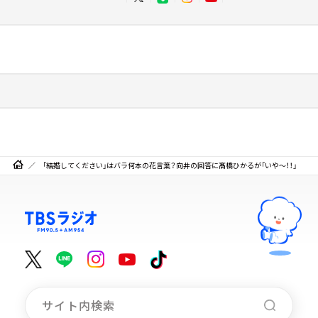
「結婚してください」はバラ何本の花言葉？向井の回答に髙橋ひかるが「いや～！！」