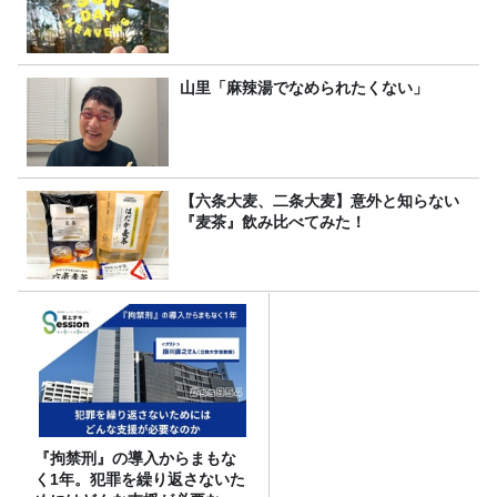
山里「麻辣湯でなめられたくない」
【六条大麦、二条大麦】意外と知らない
『麦茶』飲み比べてみた！
『拘禁刑』の導入からまもな
く1年。犯罪を繰り返さないた