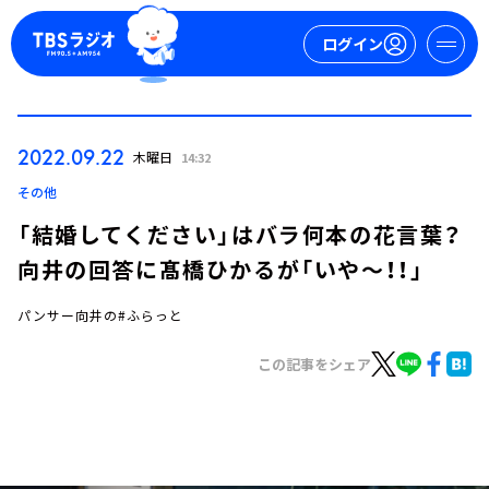
ログイン
マイページ
2022.09.22
木曜日
14:32
新規会員登録
ログイン
その他
「結婚してください」はバラ何本の花言葉？
向井の回答に髙橋ひかるが「いや～！！」
パンサー向井の#ふらっと
この記事をシェア
今日の番組表
週間番組表
トピックス
TBS Podcast