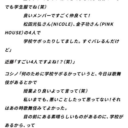
でも学生服でね（笑）
良いメンバーですごく仲良くて！
松田光弘さん(NICOLE)、金子功さん（PINK
HOUSE）の4人で
学校サボったりしてました。すぐバレるんだけ
ど」
近藤「すごい4人ですよね！？（笑）」
コシノ「何のために学校サボるかっていうと、今日は歌舞
伎があるとかで
授業より良いよって言って（笑）
私いまでも、悪いことしたって思ってない！それ
はあの時歌舞伎みてよかった。
目の前にある素晴らしいものがあるのに、学校が
あるから、って