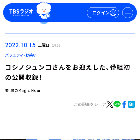
ログイン
マイページ
2022.10.15
土曜日
14:32
新規会員登録
ログイン
バラエティ・お笑い
コシノジュンコさんをお迎えした、番組初
の公開収録！
要 潤のMagic Hour
この記事をシェア
今日の番組表
週間番組表
トピックス
TBS Podcast