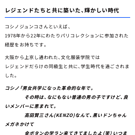
レジェンドたちと共に築いた、輝かしい時代
コシノジュンコさんといえば、
1978年から22年にわたりパリコレクションに参加された
経歴をお持ちです。
大阪から上京し通われた、文化服装学院では
レジェンドだらけの同級生と共に、学生時代を過ごされま
した。
コシノ「男女共学になった革命的な年で。
その時は、なにもない普通の男の子ですけど、良
いメンバーに恵まれて。
高田賢三さん(KENZO)なんて、黒いドンちゃん
メガネかけて
金ボタンの学ラン来てきてましたよ（笑）いつま