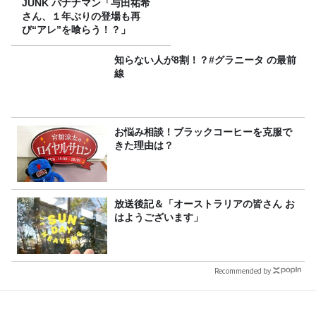
JUNK バナナマン「与田祐希
さん、１年ぶりの登場も再
び“アレ”を喰らう！？」
知らない人が8割！？#グラニータ の最前
線
お悩み相談！ブラックコーヒーを克服で
きた理由は？
放送後記＆「オーストラリアの皆さん お
はようございます」
Recommended by