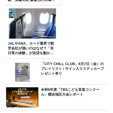
～ごきげんよう、ルンルン
～』8/9（日）16時放送
JALやANA、カード業界で航
空会社が強いのはなぜ？「非
日常の体験」が決済を動かす
理由
「CITY CHILL CLUB」8月7日（金）の
プレイリスト / サイン入りステッカープ
レゼント有り
令和8年度「TBSこども音楽コンクー
ル」横浜地区大会レポート