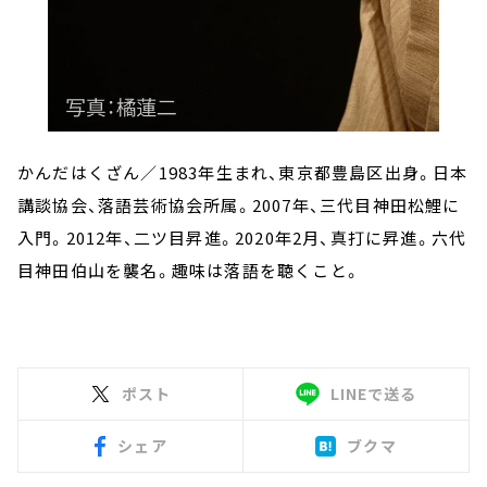
かんだはくざん／1983年生まれ、東京都豊島区出身。日本
講談協会、落語芸術協会所属。2007年、三代目神田松鯉に
入門。2012年、二ツ目昇進。2020年2月、真打に昇進。六代
目神田伯山を襲名。趣味は落語を聴くこと。
ポスト
LINEで送る
シェア
ブクマ