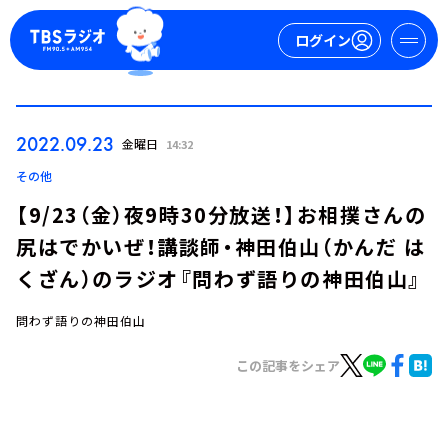
ログイン
マイページ
2022.09.23
金曜日
14:32
新規会員登録
ログイン
その他
【9/23（金）夜9時30分放送！】お相撲さんの
尻はでかいぜ！講談師・神田伯山（かんだ は
くざん）のラジオ『問わず語りの神田伯山』
問わず語りの神田伯山
今日の番組表
この記事をシェア
週間番組表
トピックス
TBS Podcast