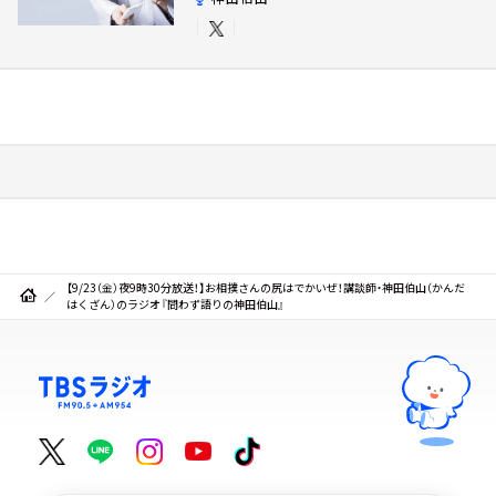
【9/23（金）夜9時30分放送！】お相撲さんの尻はでかいぜ！講談師・神田伯山（かんだ
はくざん）のラジオ『問わず語りの神田伯山』