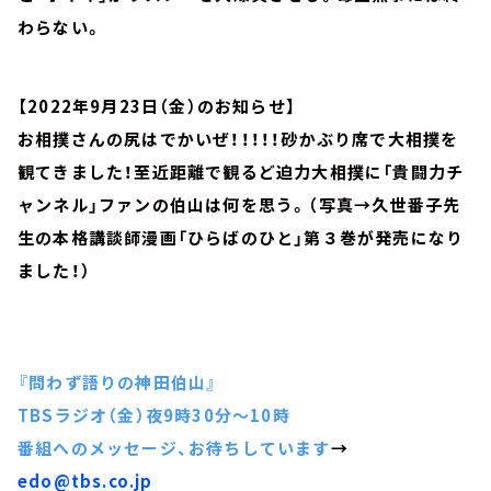
わらない。
【2022年9月23日（金）のお知らせ】
お相撲さんの尻はでかいぜ！！！！！砂かぶり席で大相撲を
観てきました！至近距離で観るど迫力大相撲に「貴闘力チ
ャンネル」ファンの伯山は何を思う。（写真→久世番子先
生の本格講談師漫画「ひらばのひと」第３巻が発売になり
ました！）
『問わず語りの神田伯山』
TBSラジオ（金）夜9時30分～10時
番組へのメッセージ、お待ちしています
→
edo@tbs.co.jp