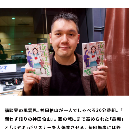
お知らせ
イベント・グッズ
YouTube
会社情報
講談界の風雲児、神田伯山が一人でしゃべる30分番組。『
問わず語りの神田伯山』。芸の域にまで高められた「愚痴」
と「ボヤキ」がリスナーを大爆笑させる。毎回無事には終