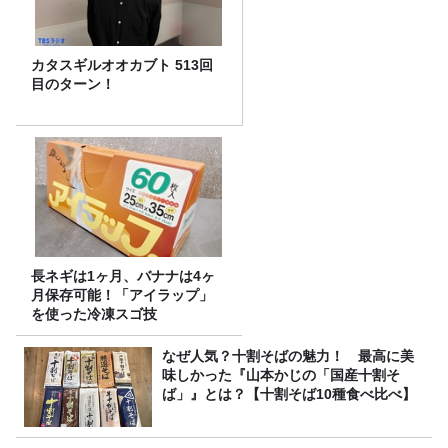
カタスギルオオカブト 513回
目のターン！
長ネギは1ヶ月、バナナは4ヶ
月保存可能！「アイラップ」
を使った冷凍スゴ技
なぜ人気？十割そばの魅力！ 最高に美
味しかった『山本かじの「国産十割そ
ば」』とは？【十割そば10種食べ比べ】