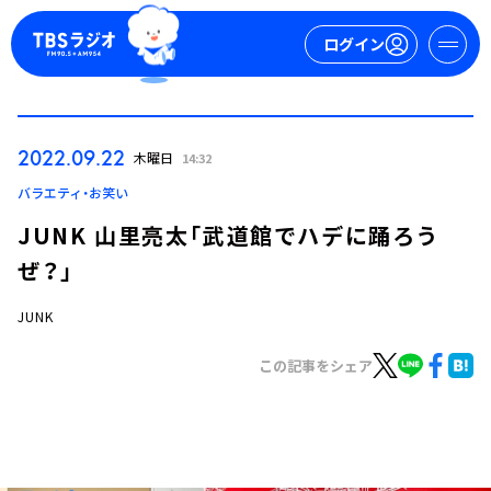
ログイン
マイページ
2022.09.22
木曜日
14:32
新規会員登録
ログイン
バラエティ・お笑い
JUNK 山里亮太「武道館でハデに踊ろう
ぜ？」
JUNK
この記事をシェア
今日の番組表
週間番組表
トピックス
TBS Podcast