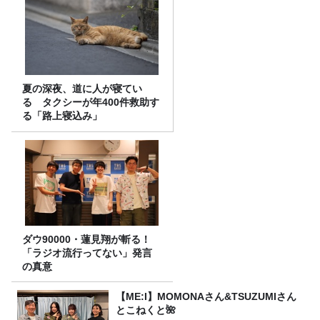
夏の深夜、道に人が寝てい
る タクシーが年400件救助す
る「路上寝込み」
ダウ90000・蓮見翔が斬る！
「ラジオ流行ってない」発言
の真意
【ME:I】MOMONAさん&TSUZUMIさん
とこねくと🌺