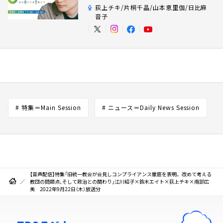
荻上チキ/片桐千晶/山本恵里伽/日比麻
音子
# 特集＝Main Session
# ニュース＝Daily News Session
【音声配信】特集「旧統一教会が会見しコンプライアンス徹底を表明。 改めて考える
教団の問題点、そして政治との関わり」江川紹子×鈴木エイト×荻上チキ×南部広
美 2022年9月22日（木）放送分