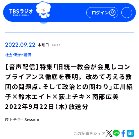
ログイン
マイページ
2022.09.22
木曜日
14:32
新規会員登録
ログイン
社会・政治・経済
【音声配信】特集「旧統一教会が会見しコン
プライアンス徹底を表明。 改めて考える教
団の問題点、そして政治との関わり」江川紹
子×鈴木エイト×荻上チキ×南部広美
2022年9月22日（木）放送分
今日の番組表
週間番組表
荻上チキ・ Session
トピックス
この記事をシェア
TBS Podcast