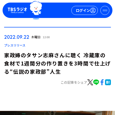
ログイン
マイページ
2022.09.22
木曜日
12:00
新規会員登録
ログイン
プレスリリース
家政婦のタサン志麻さんに聴く 冷蔵庫の
食材で1週間分の作り置きを3時間で仕上げ
る“伝説の家政部”人生
この記事をシェア
今日の番組表
週間番組表
トピックス
TBS Podcast