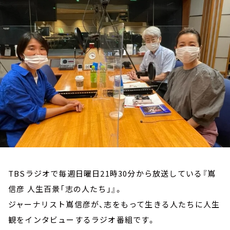
お知らせ
イベント・グッズ
YouTube
会社情報
TBSラジオで毎週日曜日21時30分から放送している『嶌
信彦 人生百景「志の人たち」』。
ジャーナリスト嶌信彦が、志をもって生きる人たちに人生
観をインタビューするラジオ番組です。