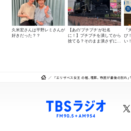
久米宏さんは平野レミさんが
【あの‘プチプチ‘が社名
『
好きだった？？
に！】プチプチを潰してから
び
捨てる？そのまま潰さずに捨
い
てる？
「エリザベス女王 の棺、埋葬。市民が最後の別れ」