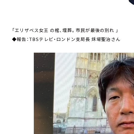
「エリザベス女王 の棺、埋葬。市民が最後の
◆報告：TBSテレビ・ロンドン支局長 秌場聖治さん