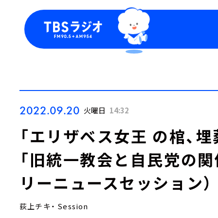
今日の番組表
トピッ
週間番組表
TBS
Podca
お知ら
2022.09.20
火曜日
14:32
「エリザベス女王 の棺、
「旧統一教会と自民党の関
リーニュースセッション）
荻上チキ・ Session