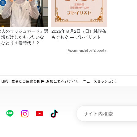
大人のラッシュガード』選
2026年８月2日（日）純喫茶
！海だけじゃもったいな
もぐもぐ ― プレイリスト
！ひとり１着時代！？
Recommended by
「旧統一教会と自民党の関係、追加公表へ」（デイリーニュースセッション）