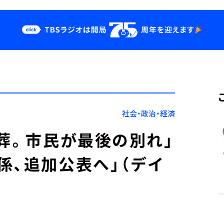
クス
イベント・グッ
ズ
st
YouTube
せ
会社情報
社会・政治・経済
埋葬。市民が最後の別れ」
係、追加公表へ」（デイ