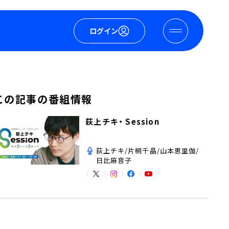
ログイン
この記事の番組情報
荻上チキ・ Session
荻上チキ/片桐千晶/山本恵里伽/
日比麻音子