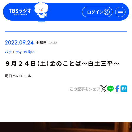
ログイン
マイページ
2022.09.24
土曜日
14:32
新規会員登録
ログイン
バラエティ・お笑い
９月２４日（土）金のことば～白土三平～
明日へのエール
この記事をシェア
今日の番組表
週間番組表
トピックス
TBS Podcast