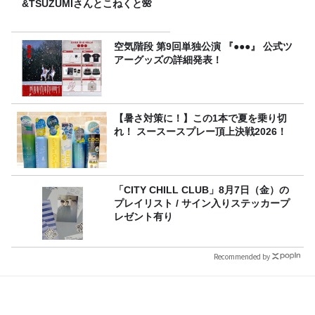
&TSUZUMIさんとこねくと🌺
空気階段 第9回単独公演 『●●●』 公式ツ
アーグッズの詳細発表！
【暑さ対策に！】この1本で夏を乗り切
れ！ スースースプレー頂上決戦2026！
「CITY CHILL CLUB」8月7日（金）の
プレイリスト / サイン入りステッカープ
レゼント有り
Recommended by