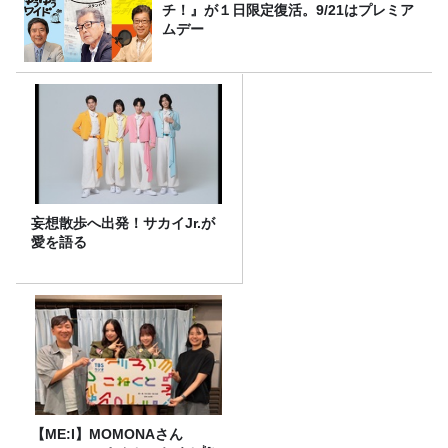
チ！』が１日限定復活。9/21はプレミア
ムデー
妄想散歩へ出発！サカイJr.が
愛を語る
【ME:I】MOMONAさん