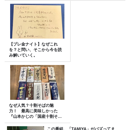
【プレ金ナイト】なぜこれ
を？と問い、そこから今を読
み解いていく。
なぜ人気？十割そばの魅
力！ 最高に美味しかった
『山本かじの「国産十割そ
ば」』とは？【十割そば10種
食べ比べ】
この番組、「TAMIYA」がバズってま