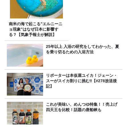
南米の海で起こる”エルニーニ
ョ現象”はなぜ日本に影響す
る？【気象予報士が解説】
25年以上 入浴の研究をしてわかった、夏
を乗り切るための入浴方法
リポーターは本仮屋ユイカ！ジェーン・
スーがスイカ割りに挑む‼【#278放送後
記】
これが美味い、めんつゆ特集！！売上げ
四天王を比較！話題の唐船峡も