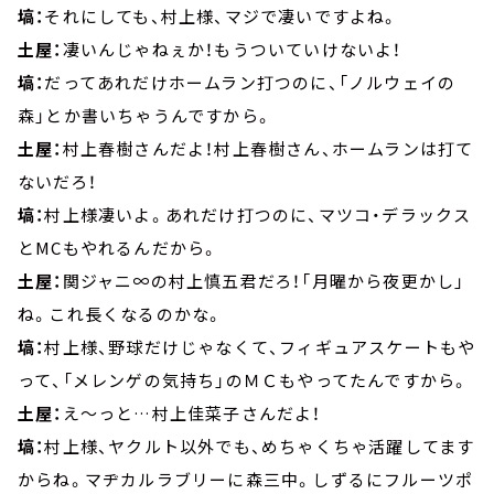
塙：
それにしても、村上様、マジで凄いですよね。
土屋：
凄いんじゃねぇか！もうついていけないよ！
塙：
だってあれだけホームラン打つのに、「ノルウェイの
森」とか書いちゃうんですから。
土屋：
村上春樹さんだよ！村上春樹さん、ホームランは打て
ないだろ！
塙：
村上様凄いよ。あれだけ打つのに、マツコ・デラックス
とMCもやれるんだから。
土屋：
関ジャニ∞の村上慎五君だろ！「月曜から夜更かし」
ね。これ長くなるのかな。
塙：
村上様、野球だけじゃなくて、フィギュアスケートもや
って、「メレンゲの気持ち」のＭＣもやってたんですから。
土屋：
え～っと…村上佳菜子さんだよ！
塙：
村上様、ヤクルト以外でも、めちゃくちゃ活躍してます
からね。マヂカルラブリーに森三中。しずるにフルーツポ