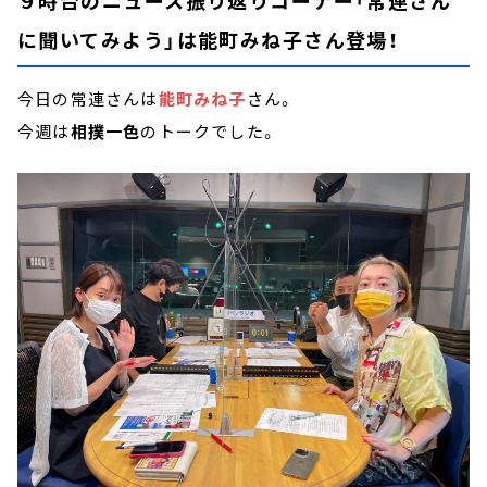
９時台のニュース振り返りコーナー「常連さん
に聞いてみよう」は能町みね子さん登場！
今日の常連さんは
能町みね子
さん。
今週は
相撲一色
のトークでした。