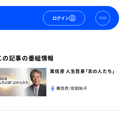
ログイン
この記事の番組情報
嶌信彦 人生百景「志の人たち」
嶌信彦/安田佑子