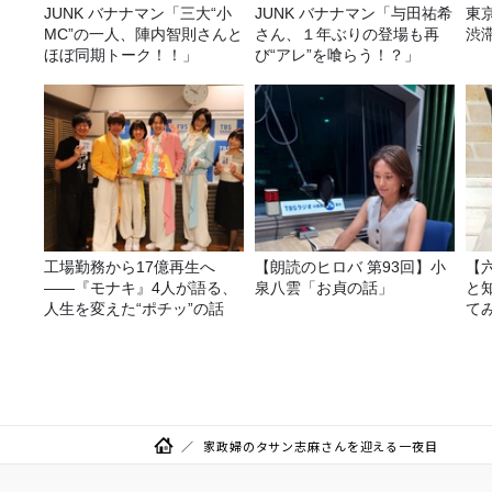
JUNK バナナマン「三大“小
JUNK バナナマン「与田祐希
東
MC”の一人、陣内智則さんと
さん、１年ぶりの登場も再
渋
ほぼ同期トーク！！」
び“アレ”を喰らう！？」
工場勤務から17億再生へ
【朗読のヒロバ 第93回】小
【
——『モナキ』4人が語る、
泉八雲「お貞の話」
と
人生を変えた“ポチッ”の話
て
家政婦のタサン志麻さんを迎える一夜目