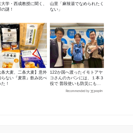
京大学・西成教授に聞く、
山里「麻辣湯でなめられたく
滞の謎！
ない」
六条大麦、二条大麦】意外
122か国へ渡ったイモトアヤ
知らない『麦茶』飲み比べ
コさんのカバンには、１本３
みた！
役で 普段使いも防災にもな
る最強の棒が入っていた！
Recommended by