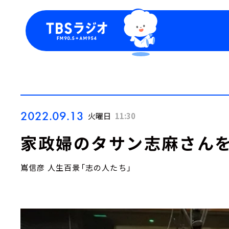
今日の番組表
トピッ
週間番組表
TBS
Podca
お知ら
2022.09.13
火曜日
11:30
家政婦のタサン志麻さん
嶌信彦 人生百景「志の人たち」