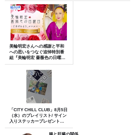
美輪明宏さんへの感謝と平和
への思いをつなぐ追悼特別番
組『美輪明宏 薔薇色の日曜日
～ごきげんよう、ルンルン
～』8/9（日）16時放送
「CITY CHILL CLUB」8月5日
（水）のプレイリスト/ サイン
入りステッカープレゼント有
り
腸と肝臓の関係