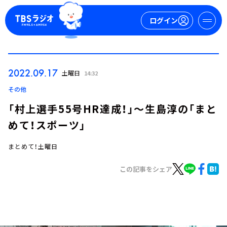
ログイン
マイページ
2022.09.17
土曜日
14:32
新規会員登録
ログイン
その他
「村上選手55号HR達成！」～生島淳の「まと
めて！スポーツ」
まとめて！土曜日
この記事をシェア
今日の番組表
週間番組表
トピックス
TBS Podcast