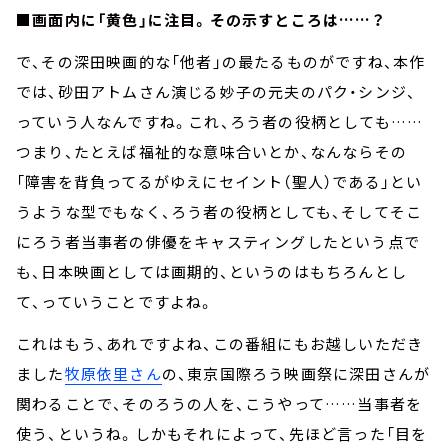
■画面内に「黄色」に注目。その示すところは……？
で、その深田映画的な「他者」の最たるものがですね、本作
では、砂田アトムさん演じる妙子の元夫のパク・シンジ、
っていう人なんですね。これ、ろう者の役柄としても……
つまり、たとえば福祉的な意味合いとか、なんならその
「障害を背負ってるがゆえにセイント（聖人）である」とい
うような型でもなく、ろう者の役柄としても、そしてそこ
にろう者当事者の俳優をキャスティングしたという点で
も、日本映画としては画期的、というのはもちろんとし
て、っていうことですよね。
これはもう、あれですよね、この番組にもお越しいただき
ました
牧原依里さん
の、東京国際ろう映画祭に深田さんが
関わることで、そのろうの人を、こうやって……当事者を
使う、というね。しかもそれによって、先ほど言った「目を