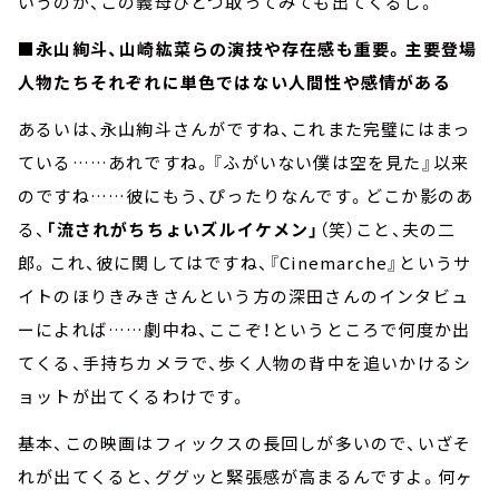
いうのが、この義母ひとつ取ってみても出てくるし。
■永山絢斗、山崎紘菜らの演技や存在感も重要。主要登場
人物たちそれぞれに単色ではない人間性や感情がある
あるいは、永山絢斗さんがですね、これまた完璧にはまっ
ている……あれですね。『ふがいない僕は空を見た』以来
のですね……彼にもう、ぴったりなんです。どこか影のあ
る、
「流されがちちょいズルイケメン」
（笑）こと、夫の二
郎。これ、彼に関してはですね、『Cinemarche』というサ
イトのほりきみきさんという方の深田さんのインタビュ
ーによれば……劇中ね、ここぞ！というところで何度か出
てくる、手持ちカメラで、歩く人物の背中を追いかけるシ
ョットが出てくるわけです。
基本、この映画はフィックスの長回しが多いので、いざそ
れが出てくると、ググッと緊張感が高まるんですよ。何ヶ