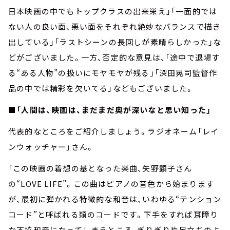
日本映画の中でもトップクラスの出来栄え」「一面的では
ない人の良い面、悪い面をそれぞれ絶妙なバランスで描き
出している」「ラストシーンの長回しが素晴らしかった」な
どがございました。一方、否定的な意見は、「途中で退場す
る“ある人物”の扱いにモヤモヤが残る」「深田晃司監督作
品の中では精彩を欠いてる」などもございました。
■「人間は、映画は、まだまだ奥が深いなと思い知った」
代表的なところをご紹介しましょう。ラジオネーム「レイ
ンウォッチャー」さん。
「この映画の着想の基となった楽曲、矢野顕子さん
の“LOVE LIFE”。この曲はピアノの音色から始まります
が、最初に弾かれる特徴的な和音は、いわゆる“テンション
コード”と呼ばれる類のコードです。下手をすれば耳障り
な不協和音になってしまうところ、ぎりぎり片足立ちのよ