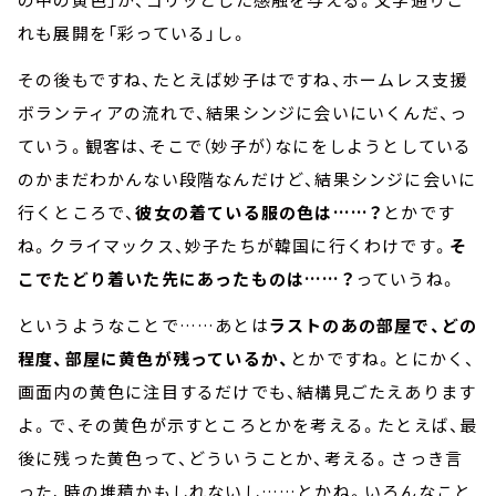
れも展開を「彩っている」し。
その後もですね、たとえば妙子はですね、ホームレス支援
ボランティアの流れで、結果シンジに会いにいくんだ、っ
ていう。観客は、そこで（妙子が）なにをしようとしている
のかまだわかんない段階なんだけど、結果シンジに会いに
行くところで、
彼女の着ている服の色は……？
とかです
ね。クライマックス、妙子たちが韓国に行くわけです。
そ
こでたどり着いた先にあったものは……？
っていうね。
というようなことで……あとは
ラストのあの部屋で、どの
程度、部屋に黄色が残っているか、
とかですね。とにかく、
画面内の黄色に注目するだけでも、結構見ごたえあります
よ。で、その黄色が示すところとかを考える。たとえば、最
後に残った黄色って、どういうことか、考える。さっき言
った、時の堆積かもしれないし……とかね。いろんなこと