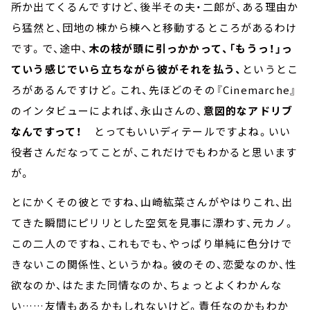
所か出てくるんですけど、後半その夫・二郎が、ある理由か
ら猛然と、団地の棟から棟へと移動するところがあるわけ
です。で、途中、
木の枝が頭に引っかかって、「もうっ！」っ
ていう感じでいら立ちながら彼がそれを払う、
というとこ
ろがあるんですけど。これ、先ほどのその『Cinemarche』
のインタビューによれば、永山さんの、
意図的なアドリブ
なんですって！
とってもいいディテールですよね。いい
役者さんだなってことが、これだけでもわかると思います
が。
とにかくその彼とですね、山崎紘菜さんがやはりこれ、出
てきた瞬間にピリリとした空気を見事に漂わす、元カノ。
この二人のですね、これもでも、やっぱり単純に色分けで
きないこの関係性、というかね。彼のその、恋愛なのか、性
欲なのか、はたまた同情なのか、ちょっとよくわかんな
い……友情もあるかもしれないけど。責任なのかもわか