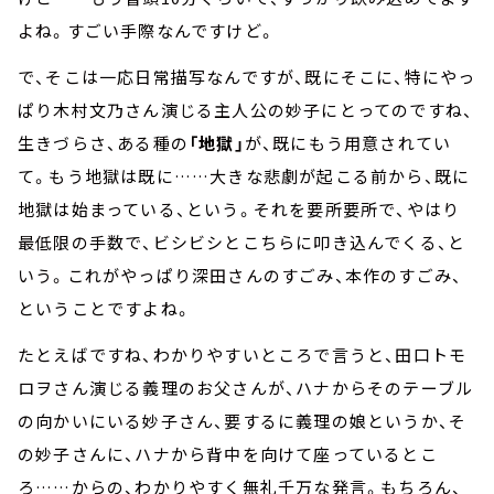
よね。すごい手際なんですけど。
で、そこは一応日常描写なんですが、既にそこに、特にやっ
ぱり木村文乃さん演じる主人公の妙子にとってのですね、
生きづらさ、ある種の
「地獄」
が、既にもう用意されてい
て。もう地獄は既に……大きな悲劇が起こる前から、既に
地獄は始まっている、という。それを要所要所で、やはり
最低限の手数で、ビシビシとこちらに叩き込んでくる、と
いう。これがやっぱり深田さんのすごみ、本作のすごみ、
ということですよね。
たとえばですね、わかりやすいところで言うと、田口トモ
ロヲさん演じる義理のお父さんが、ハナからそのテーブル
の向かいにいる妙子さん、要するに義理の娘というか、そ
の妙子さんに、ハナから背中を向けて座っているとこ
ろ……からの、わかりやすく無礼千万な発言。もちろん、