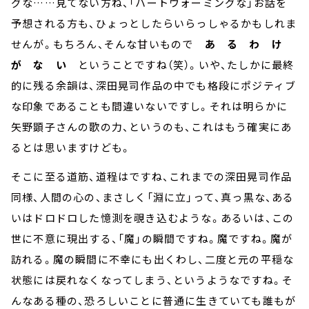
グな……見てない方ね、「ハートウォーミングな」お話を
予想される方も、ひょっとしたらいらっしゃるかもしれま
せんが。もちろん、そんな甘いもので
あ る わ け
が な い
ということですね（笑）。いや、たしかに最終
的に残る余韻は、深田晃司作品の中でも格段にポジティブ
な印象であることも間違いないですし。それは明らかに
矢野顕子さんの歌の力、というのも、これはもう確実にあ
るとは思いますけども。
そこに至る道筋、道程はですね、これまでの深田晃司作品
同様、人間の心の、まさしく「淵に立」って、真っ黒な、ある
いはドロドロした憶測を覗き込むような。あるいは、この
世に不意に現出する、「魔」の瞬間ですね。魔ですね。魔が
訪れる。魔の瞬間に不幸にも出くわし、二度と元の平穏な
状態には戻れなくなってしまう、というようなですね。そ
んなある種の、恐ろしいことに普通に生きていても誰もが