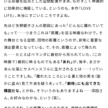
いる部屋を起点とした空間配置がまあ、ものすごく映画的
に効果的に機能している、というのも、本作『LOVE
LIFE』、本当にすごいところですよね。
先ほど矢野顕子さんの歌詞にあった「どんなに離れていて
も」って……つまりこれは「距離」を巡る映画なわけで。そ
の舞台となる空間、団地の距離というのが、非常に重要な
演出要素となっている。で、その、距離によって隔たれ
た……たとえばベランダに最初から吊られていた、（この
映画で）最初に映るものでもある
「あれ」
が、後半、まさか
あんな風にサスペンスフルに生かされるとは……！ってい
うことですしね。「離れたところにいる妻と他の男を（密
かに盗み）見て不貞を疑う夫」って、
『歓待』にも出てきた
構図だな、
とかね。そういうのもありますよね……深田さ
ん、お好みなのかな、という（笑）。
またですね、心の距離というのを示す、視線の位置関係。