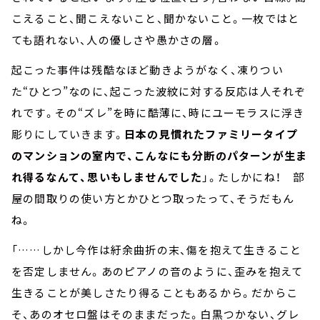
こえること、聞こえないこと、聞かないこと。一枚ではと
ても語れない、人の優しさや愚かさの層。
起こった事件は残酷なほど動きようがなく、凍りつい
た“ひとつ”なのに、起こった波紋に対する反応は人それぞ
れです。その“ズレ”を時に酷薄に、時にユーモラスに浮き
彫りにしていきます。
日本の見慣れたファミリータイプ
のマンションの室内で、こんなにも分断のパターンが生ま
れ得るなんて、思いもしませんでした
」。たしかにね！ 部
屋の間取りの使い方とかひとつ取ったって、そうだもん
ね。
「……しかし今作は紆余曲折の末、傷を抱えて生きること
を否定しません。あのピアノの音のように、歪みを抱えて
生きることが美しさたり得ることもあるから。だからこ
そ、あのオセロ盤はそのままだった。白黒つかない、グレ