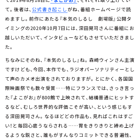
て。後者は、
公式書き起こし
がね、番組ホームページで読
めますし。前作にあたる『本気のしるし 劇場版』公開タ
イミングの2020年10月7日には、深田晃司さんに番組にお
越しいただいて、インタビューなどもさせていただきまし
た。
ちなみにそのね、『本気のしるし』ね。森崎ウィンさん主演
ですけども、今回、本作でも、ラジオパーソナリティーとし
て声のカメオ出演をされておりますが。とにかく、各国国
際映画祭でも数々受賞……特にフランスでは、さっき言っ
た『よこがお』が800館で上映されて、結構普通にヒットす
るなど、むしろ世界的な評価こそが高い、という感じもす
る深田晃司さん。なるほどどの作品も、見ればこれはすご
い！と毎回心底うならされる……胃をきりきりと締め上げ
るような鋭さと、誰もがすんなりコミットできる普遍性、