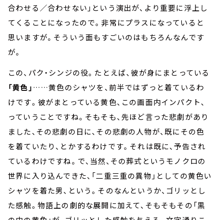
合わせる／合わせない」という演出が、より重要に浮上し
てくることになったので。非常にプラスになっていると
思いますが。そういう面もすごいのはもちろんなんです
が。
この、パク・シンジの役。たとえば、彼が身にまとっている
「黄色」
……黄色のシャツを、前半ではずっと着ているわ
けです。彼がまとっている黄色、この画面内インパクト、
っていうことですね。そもそも、先ほど言った悲劇があり
ました、その悲劇の日に、その悲劇の人物が、既にその色
を着ていたり、とかするわけです。それは既に、予告され
ているわけですね。で、当然、その葬式というモノクロの
世界に入り込んできた、「二重三重の異物」としての黄色い
シャツを着た男、という。そのなんというか、ゴリッとし
た感触。物語上の劇的な展開に加えて、そもそもその「黒
の中の黄色」が、ゴリッとした感触を与える。文字通りこ