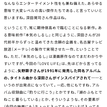
なんならエンターテイメント性をも兼ね備えた、あらゆる
意味で大変レベルの高い傑作たちである、と言っていいと
思いますね。深田晃司さん作品はね。
ということで、常に期待値高めで臨むことになる新作。あ
る意味前作『本気のしるし』と同じように、深田さんが20
代前半からずっと温めてきた念願の企画を、名古屋テレビ
放送（メーテレ）の製作で実現させた一作、ということで
ね。ただ、『本気のしるし』は漫画原作なのでまだわかりや
すいですが、今回の『LOVE LIFE』は、先ほどから言ってる
ように、
矢野顕子さんが1991年に発売した同名アルバム
の、タイトル曲から深田さんがインスパイアされて……
と
いうのが出発点になっていて。一応、他にもですね、アル
バム収録曲に『釣りに行こう』とかですね、『湖のふもとで
ねこと暮らしている』とか、そういうような、その要素が
（今回の映画にも）ちょっと入ってるっていえば入ってる、