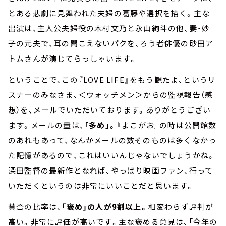
とある悲劇に見舞われた夫婦の葛藤や選択を描く。主な
出演は、主人公夫婦役の木村文乃と永山絢斗の他、妻・妙
子の元夫で、耳の聞こえないパクを、ろう者俳優の砂田ア
トムさんが演じてらっしゃいます。
ということで、この『LOVE LIFE』をもう観たよ、というリ
スナーのみなさま、＜ウォッチメン＞からの監視報告（感
想）を、メールでいただいております。ありがとうござい
ます。メールの量は、
「多め」。
『よこがお』の時は公開館数
のあれもあって、なんかメールの数そのものは多くなかっ
た記憶があるので、これはいいんじゃないでしょうかね。
深田監督の最新作となれば、やっぱり映画ファン、行って
いただくというのは非常にいいことだと思います。
賛否の比率は、
「褒め」の人が9割以上。
相変わらず評判が
高い。非常に評価が高いです。主な褒める意見は、「今年の