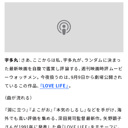
宇多丸
：さあ、ここからは私、宇多丸が、ランダムに決まっ
た最新映画を自腹で鑑賞し評論する、週刊映画時評ムービ
ーウォッチメン。今夜扱うのは、9月9日から劇場公開され
ているこの作品、
『LOVE LIFE』
。
（曲が流れる）
『淵に立つ』『よこがお』『本気のしるし』などを手がけ、海
外でも高い評価を集める、深田晃司監督最新作。矢野顕子
さんが1991年に発表した曲『LOVE LIFE』をモチーフに、