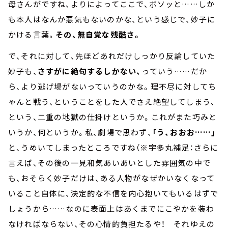
母さんがですね、よりによってここで、ボソッと……しか
も本人はなんか悪気もないのかな、という感じで、妙子に
かける言葉。
その、無自覚な残酷さ。
で、それに対して、先ほどあれだけしっかり反論していた
妙子も、
さすがに絶句するしかない、
っていう……だか
ら、より逃げ場がないっていうのかな。
理不尽に対してち
ゃんと戦う、ということをした人でさえ絶望してしまう、
という、二重の地獄の仕掛けというか。これがまた巧みと
いうか、何というか。私、劇場で思わず、
「う、おおお……」
と、うめいてしまったところですね（※宇多丸補足：さらに
言えば、その後の一見和気あいあいとした雰囲気の中で
も、おそらく妙子だけは、ある人物がなぜかいなくなって
いること自体に、決定的な不信を内心抱いてもいるはずで
しょうから……なのに表面上はあくまでにこやかを装わ
なければならない、その心情的負担たるや！ それゆえの