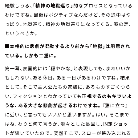
経験しうる、
「精神の地獄巡り」
的なプロセスとなっている
わけですね。最後はポジティブなんだけど、その途中はや
っぱり、地獄巡り、精神の地獄巡りになってくる。案の定、
というべきか。
■本格的に悲劇が発動するより前から「地獄」は用意され
ている。しかも二重に。
第一幕、表面的には「穏やかな」と表現しても、まあいいか
もしれない、ある休日。ある一日があるわけですね。結果
として、そこで主人公たちの家族に、あるものすごくつら
い、フィクションとわかっていても
正視するのもキツいよ
うな、ある大きな悲劇が起きるわけですね。
『淵に立つ』
に近い、と言ってもいいかと思いますが。はい。そこまで
はね、わりと何て言うか、淡々とした長回し、固定ショッ
トが続いていたので。突然そこで、スローが挟み込まれる