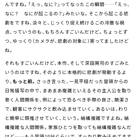
んですね。「えっ、なに？」ってなったこの瞬間……「えっ、
なに？ なにが起こるの？」みたいな。そこから起こる悲
劇をですね、淡々と、じっくり捉え続けるこの冷徹な視
点、っていうのも、もちろんすごいんだけど。ちょっとず
つ、ゆっくり（カメラが、悲劇の対象に）寄ってましたけど
ね。
それもすごいんだけど、本作、そして深田晃司のすごみと
いうのはですね、そのように本格的に悲劇が発動するよ
り、
もっと前。
さっき言った、一見平穏だった冒頭からの
日常描写の中で、まあまあ複雑といえるその主人公を取り
巻く人間関係を、例によって恐るべき手際の良さ、簡潔さ
で、観客にサクサクと飲み込ませていく。あるいは、わり
と簡単に類推させていく、という。結構複雑ですよね。結
構複雑な人間関係。家族ひとつを取っても結構複雑なんだ
けど……もう冒頭10分ぐらいで、すっかり飲み込めてます