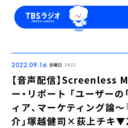
今日の番組表
トピッ
週間番組表
TBS
Podca
お知ら
2022.09.16
金曜日
14:32
【音声配信】Screenless 
ー・リポート 「ユーザーの
ィア、マーケティング論～
介」塚越健司×荻上チキ▼2