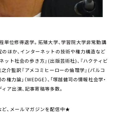
課程単位修得退学。拓殖大学、学習院大学非常勤講
究のほか、インターネットの技術や権力構造など
ネット社会の歩き方』(出版芸術社)、『ハクティビ
進之介監訳『アメコミヒーローの倫理学』(パルコ
権力論」（WEDGE）、「塚越健司の情報社会学・
メディア出演、記事寄稿等多数。
など、メールマガジンを配信中★