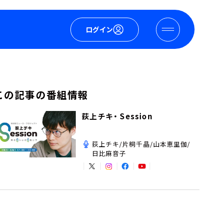
ログイン
この記事の番組情報
荻上チキ・ Session
荻上チキ/片桐千晶/山本恵里伽/
日比麻音子