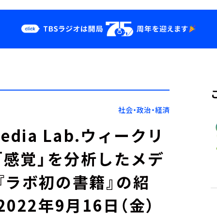
クス
イベント・グッ
ズ
st
YouTube
せ
会社情報
社会・政治・経済
Media Lab.ウィークリ
「感覚」を分析したメデ
『ラボ初の書籍』の紹
022年9月16日（金）