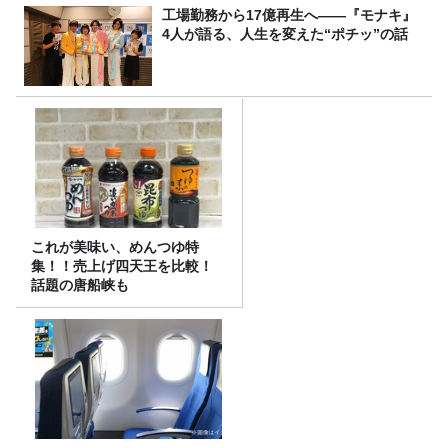
工場勤務から17億再生へ——『モナキ』
4人が語る、人生を変えた“ポチッ”の話
これが美味い、めんつゆ特
集！！売上げ四天王を比較！
話題の唐船峡も