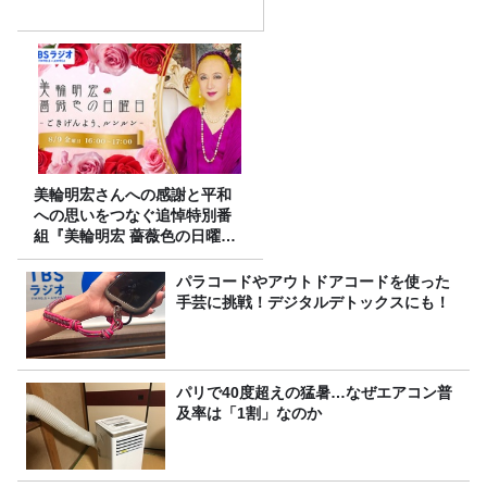
美輪明宏さんへの感謝と平和
への思いをつなぐ追悼特別番
組『美輪明宏 薔薇色の日曜日
～ごきげんよう、ルンルン
～』8/9（日）16時放送
パラコードやアウトドアコードを使った
手芸に挑戦！デジタルデトックスにも！
パリで40度超えの猛暑…なぜエアコン普
及率は「1割」なのか