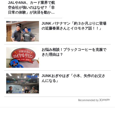
JALやANA、カード業界で航
空会社が強いのはなぜ？「非
日常の体験」が決済を動かす
理由
JUNK バナナマン「約３か月ぶりに登場
の近藤春菜さんとイロモネア話！！」
お悩み相談！ブラックコーヒーを克服で
きた理由は？
JUNKおぎやはぎ「小木、矢作のお父さ
んになる」
Recommended by