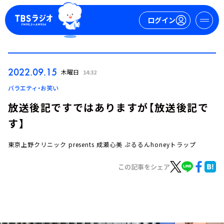
ログイン
マイページ
2022.09.15
木曜日
14:32
新規会員登録
ログイン
バラエティ・お笑い
放送後記ですではありますが【放送後記で
す】
東京上野クリニック presents 成瀬心美 ぷるるんhoneyトラップ
この記事をシェア
今日の番組表
週間番組表
トピックス
TBS Podcast