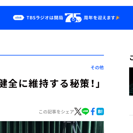
クス
イベント・グッ
ズ
st
YouTube
せ
会社情報
その他
健全に維持する秘策！」
この記事をシェア