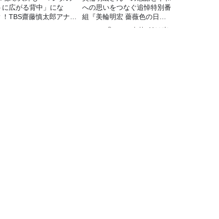
うに広がる背中」にな
への思いをつなぐ追悼特別番
？！TBS齋藤慎太郎アナに
組『美輪明宏 薔薇色の日曜
くメンズフィジークの魅
日～ごきげんよう、ルンルン
Recommended by
！！
～』8/9（日）16時放送
TBSラジオ情報
TBSラジオ関連情報
会社情報
TBSラジオの聴き方
プロモーションガイド
ワイドFM
TBSハウジング
音楽情報