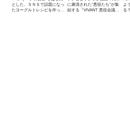
とした、ＳＮＳで話題になっ
に粛清された“悪役たち”が集
よ
たヨーグルトレシピを作って
結する『VIVANT 悪役会議
る
みた！
室』7/26(日)23時スタート！
聞
力
「夫婦共働きを心身ともに健全に維持する秘策！」
番組表
コンテンツ
今日の番組表
トピックス
週間番組表
TBS Podcast
イベント・グッズ