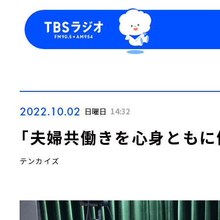
今日の番組表
トピッ
週間番組表
TBS
Podca
お知ら
2022.10.02
日曜日
14:32
「夫婦共働きを心身ともに
テンカイズ