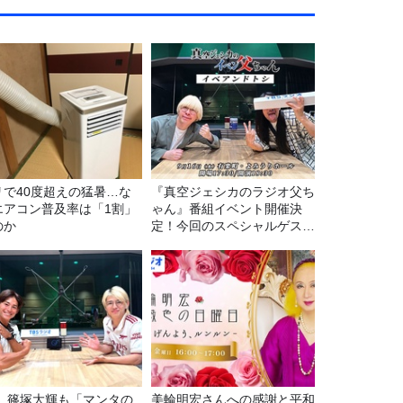
リで40度超えの猛暑…な
『真空ジェシカのラジオ父ち
エアコン普及率は「1割」
ゃん』番組イベント開催決
のか
定！今回のスペシャルゲスト
は、タカアンドトシ！
7. 篠塚大輝も「マンタの
美輪明宏さんへの感謝と平和