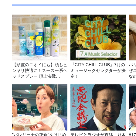
【頭皮のニオイにも】頭もヒ
『CITY CHILL CLUB』7月の
パ
ンヤリ快適に！スースー系ヘ
ミュージックセレクターが決
ぜ
ッドスプレー 頂上決戦
定！
な
2026！
”バレリーナの夜食”をはじめ
テレビとラジオが直結！乃木
#1