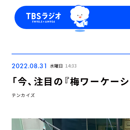
今日の番組表
トピッ
週間番組表
TBS
Podca
お知ら
2022.08.31
水曜日
14:33
「今、注目の『梅ワーケーシ
テンカイズ