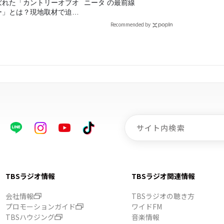
ばれた「カントリーオブオ
ニータ の最前線
ー」とは？現地取材で迫る
出の意味
Recommended by
TBSラジオ情報
TBSラジオ関連情報
会社情報
TBSラジオの聴き方
プロモーションガイド
ワイドFM
TBSハウジング
音楽情報