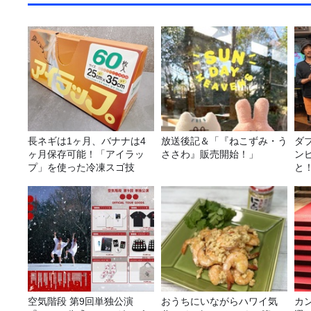
長ネギは1ヶ月、バナナは4
放送後記＆「『ねこずみ・う
ダ
ヶ月保存可能！「アイラッ
ささわ』販売開始！」
ン
プ」を使った冷凍スゴ技
と
空気階段 第9回単独公演
おうちにいながらハワイ気
カ