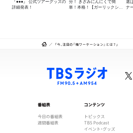
『●●●』 公式ツアーグッズの
分！ きざみにんにくで簡
選
詳細発表！
単！本格！【ガーリックシュ
ナ
リンプ】 桃屋のかんたんレ
選
シピ
「今、注目の『梅ワーケーション』とは？」
番組表
コンテンツ
今日の番組表
トピックス
週間番組表
TBS Podcast
イベント・グッズ