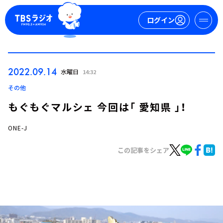
ログイン
マイページ
2022.09.14
水曜日
14:32
新規会員登録
ログイン
その他
もぐもぐマルシェ 今回は「 愛知県 」！
ONE-J
この記事をシェア
今日の番組表
週間番組表
トピックス
TBS Podcast