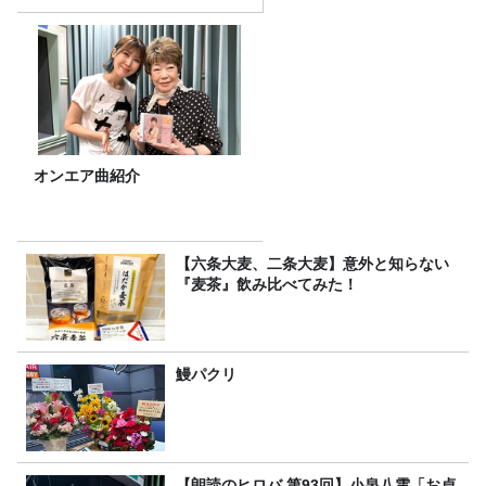
オンエア曲紹介
【六条大麦、二条大麦】意外と知らない
『麦茶』飲み比べてみた！
鰻パクリ
【朗読のヒロバ 第93回】小泉八雲「お貞