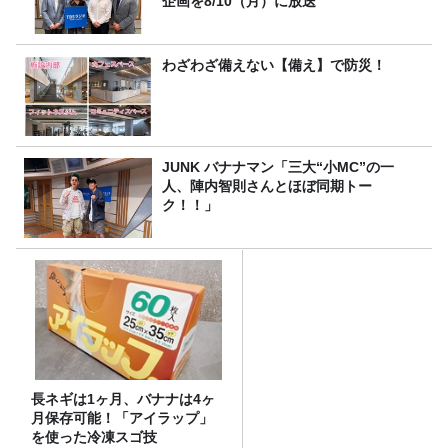
企画を8/10（月）に放送
わざわざ備えない【備え】で防災！
JUNK バナナマン「三大“小MC”の一
人、陣内智則さんとほぼ同期トー
ク！！」
長ネギは1ヶ月、バナナは4ヶ
月保存可能！「アイラップ」
を使った冷凍スゴ技