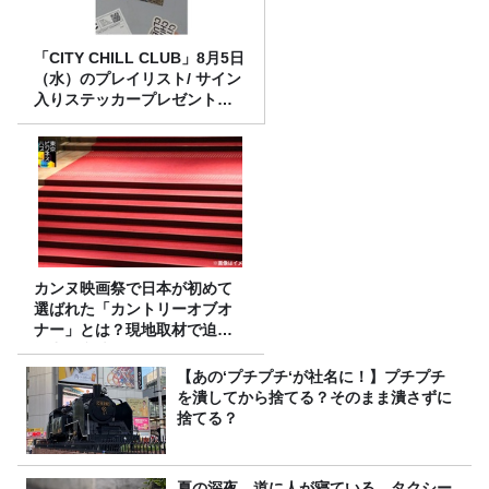
「CITY CHILL CLUB」8月5日
（水）のプレイリスト/ サイン
入りステッカープレゼント有
り
カンヌ映画祭で日本が初めて
選ばれた「カントリーオブオ
ナー」とは？現地取材で迫る
選出の意味
【あの‘プチプチ‘が社名に！】プチプチ
を潰してから捨てる？そのまま潰さずに
捨てる？
夏の深夜、道に人が寝ている タクシー