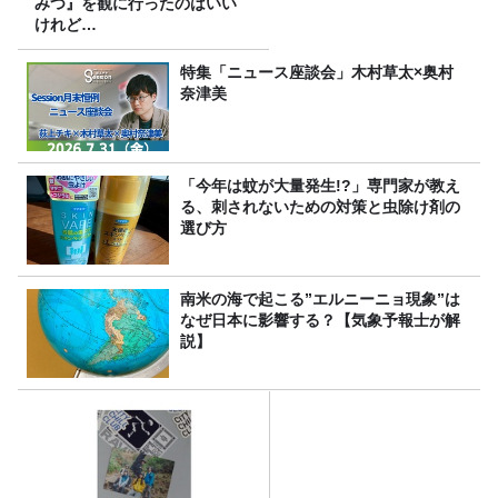
みつ』を観に行ったのはいい
けれど…
特集「ニュース座談会」木村草太×奥村
奈津美
「今年は蚊が大量発生!?」専門家が教え
る、刺されないための対策と虫除け剤の
選び方
南米の海で起こる”エルニーニョ現象”は
なぜ日本に影響する？【気象予報士が解
説】