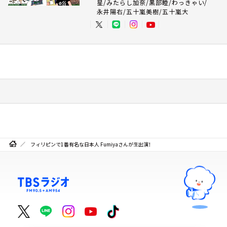
星/みたらし加奈/黒部睦/わっきゃい/
永井陽右/五十嵐美樹/五十嵐大
フィリピンで1番有名な日本人 Fumiyaさんが生出演！