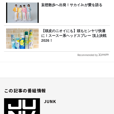
妄想散歩へ出発！サカイJr.が愛を語る
【頭皮のニオイにも】頭もヒンヤリ快適
に！スースー系ヘッドスプレー 頂上決戦
2026！
Recommended by
この記事の番組情報
JUNK