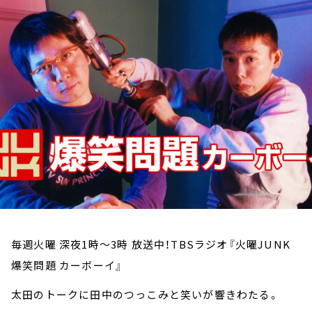
お知らせ
イベント・グッズ
YouTube
会社情報
毎週火曜 深夜1時～3時 放送中！TBSラジオ『火曜JUNK
爆笑問題 カーボーイ』
太田のトークに田中のつっこみと笑いが響きわたる。