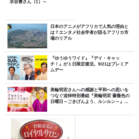
水谷豊さん（1）～
日本のアニメがアフリカで人気の理由と
は？エンタメ社会学者が語るアフリカ市
場のリアル
『ゆうゆうワイド』『デイ・キャッ
チ！』が１日限定復活。9/21はプレミア
ムデー
美輪明宏さんへの感謝と平和への思いを
つなぐ追悼特別番組『美輪明宏 薔薇色の
日曜日～ごきげんよう、ルンルン～』
8/9（日）16時放送