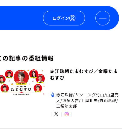
ログイン
この記事の番組情報
赤江珠緒たまむすび／金曜たま
むすび
赤江珠緒/カンニング竹山/山里亮
太/博多大吉/土屋礼央/外山惠理/
玉袋筋太郎