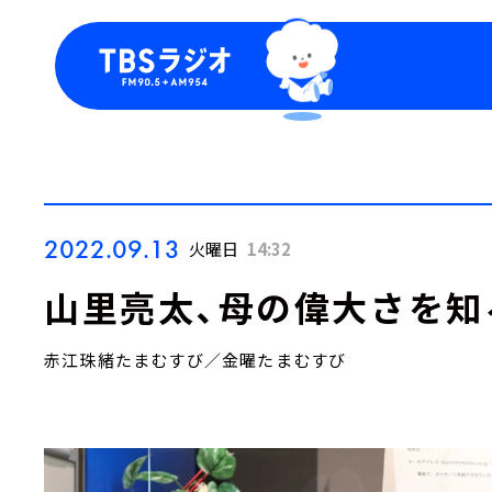
今日の番組表
トピッ
週間番組表
TBS
Podca
お知ら
2022.09.13
火曜日
14:32
山里亮太、母の偉大さを知
赤江珠緒たまむすび／金曜たまむすび