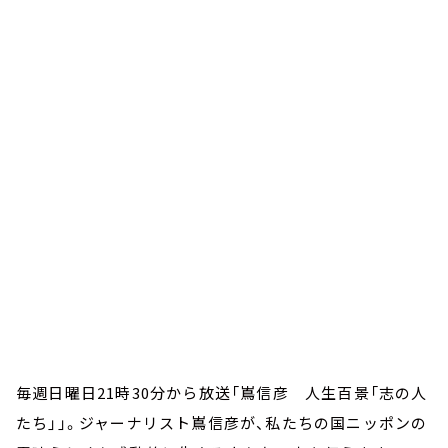
お知らせ
イベント・グッズ
YouTube
会社情報
毎週日曜日21時30分から放送「嶌信彦 人生百景「志の人
たち」」。ジャーナリスト嶌信彦が、私たちの国ニッポンの