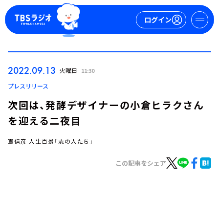
ログイン
マイページ
2022.09.13
火曜日
11:30
新規会員登録
ログイン
プレスリリース
次回は、発酵デザイナーの小倉ヒラクさん
を迎える二夜目
嶌信彦 人生百景「志の人たち」
この記事をシェア
今日の番組表
週間番組表
トピックス
TBS Podcast