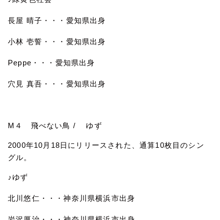
長屋 晴子・・・愛知県出身
小林 壱誓・・・愛知県出身
Peppe
・・・愛知県出身
穴見 真吾・・・愛知県出身
M
４ 飛べない鳥
/
ゆず
2000
年
10
月
18
日にリリースされた、通算
10
枚目のシン
グル。
♪ゆず
北川悠仁・・・神奈川県横浜市出身
岩沢厚治・・・神奈川県横浜市出身