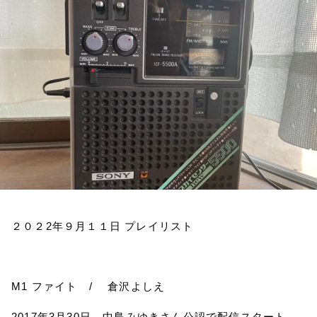
お知らせ
イベント・グッズ
YouTube
会社情報
２０２
2
年９月１１日
プレイリスト
M1
ファイト
/
倉沢よしえ
2017
年
3
月
30
日、中島みゆきさん公認で配信スタート