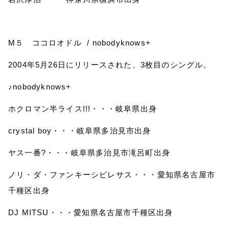
M
５ ココロオドル
/ nobodyknows+
2004
年
5
月
26
日にリリースされた、
3
枚目のシングル。
♪
nobodyknows+
ホクロマン半ライス
!!!
・・・岐阜県出身
crystal boy
・・・岐阜県多治見市出身
ヤス一番
?
・・・岐阜県多治見市滝呂町出身
ノリ・ダ・ファンキーシビレサス・・・愛知県名古屋市
千種区出身
DJ MITSU
・・・愛知県名古屋市千種区出身