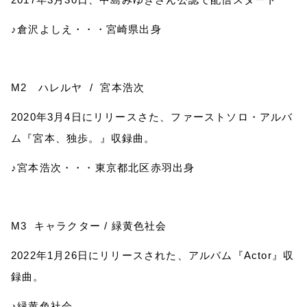
♪倉沢よしえ・・・宮崎県出身
M2
ハレルヤ
/
宮本浩次
2020
年
3
月
4
日にリリースさた、ファーストソロ・アルバ
ム『宮本、独歩。』収録曲。
♪宮本浩次・・・東京都北区赤羽出身
M3
キャラクター
/
緑黄色社会
2022
年
1
月
26
日にリリースされた、アルバム『
Actor
』収
録曲。
♪緑黄色社会