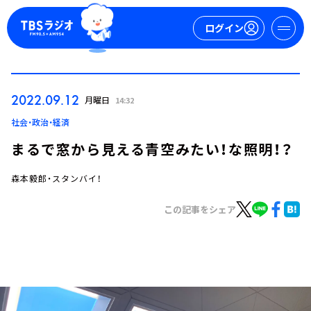
ログイン
マイページ
2022.09.12
月曜日
14:32
新規会員登録
ログイン
社会・政治・経済
まるで窓から見える青空みたい！な照明！？
森本毅郎・スタンバイ！
この記事をシェア
今日の番組表
週間番組表
トピックス
TBS Podcast