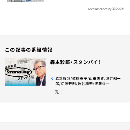
Recommended by
この記事の番組情報
森本毅郎・スタンバイ！
森本毅郎/遠藤泰子/山田惠資/酒井綱一
郎/伊藤芳明/渋谷和宏/伊藤洋一