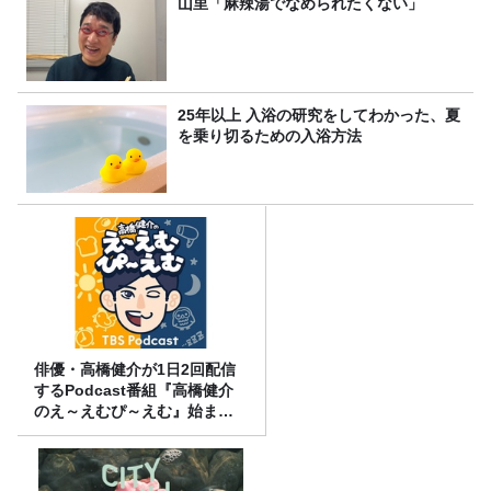
山里「麻辣湯でなめられたくない」
25年以上 入浴の研究をしてわかった、夏
を乗り切るための入浴方法
俳優・高橋健介が1日2回配信
するPodcast番組『高橋健介
のえ～えむぴ～えむ』始まり
ます