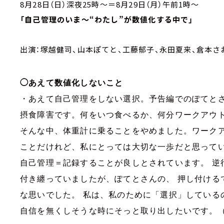
8月28日（日）深夜25時～＝8月29日（月）午前1時
「自己管理のいま～“わたし”が数値化する中で」
出演：
塚越健司、山本ぽてと、工藤郁子、永田夏来、倉本さ
◯あえて数値化しないこと
・あえて自己管理をしない選択。予告編でのぽてと
摂食障害です。何をいつ食べるか、何分ワークアウ
そんな中、体重計に乗ることをやめました。ワーク
ことだけれど、私にとっては大切な一歩だと思って
自己管理＝記録することが良しとされています。
逆
付き纏っていましたが、ぽてとさんの、
押し付ける
な思いでした。
私は、私のために「選択」している
自信を無くしそうな時にそっと取り出したいです。