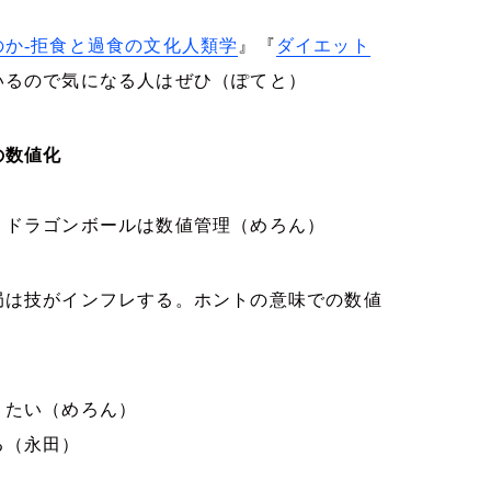
のか
-
拒食と過食の文化人類学
』『
ダイエット
いるので気になる人はぜひ（ぽてと）
の数値化
。ドラゴンボールは数値管理（めろん）
局は技がインフレする。ホントの意味での数値
）
りたい（めろん）
る（永田）