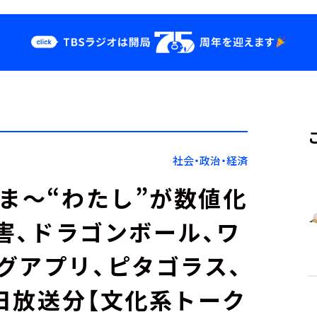
クス
イベント・グッ
ズ
st
YouTube
せ
会社情報
社会・政治・経済
いま～“わたし”が数値化
障害、ドラゴンボール、ワ
グアプリ、ピタゴラス、
8日放送分【文化系トーク