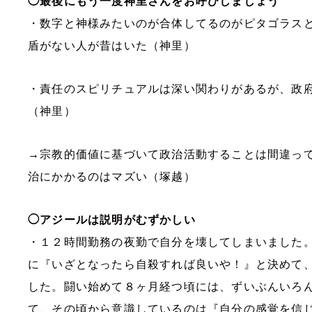
◯最後にもう一度神里さんをお呼びしましょう
・数字と神様みたいのが合体してるのがピタゴラス
盾がない人が昔はいた（神里）
・責任のスピリチュアルは深い関わりがあるが、政
（神里）
→宗教的価値に基づいて政治活動することは間違っ
治にかかるのはマズい（塚越）
◯アジールは説明がむずかしい
・１２時間勤務の夜勤で自分を壊してしまいました
に『いざとなったら自殺すれば良いや！』と決めて
した。闘い始めて８ヶ月経つ頃には、ずいぶんいろ
て、その頃から意識しているのは『自分の感覚を信