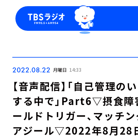
今日の番組表
トピッ
週間番組表
TBS
Podca
お知ら
2022.08.22
月曜日
14:33
【音声配信】「自己管理の
する中で」Part6▽摂食
ールドトリガー、マッチン
アジール▽2022年8月2