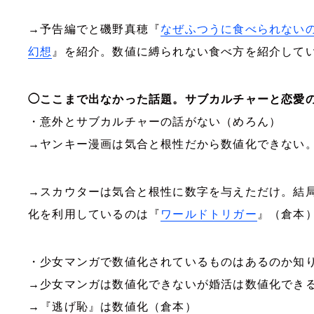
→
予告編でと磯野真穂『
なぜふつうに食べられない
幻想
』を紹介。数値に縛られない食べ方を紹介して
◯ここまで出なかった話題。サブカルチャーと恋愛
・意外とサブカルチャーの話がない（めろん）
→ヤンキー漫画は気合と根性だから数値化できない
→スカウターは気合と根性に数字を与えただけ。結
化を利用しているのは『
ワールドトリガー
』（倉本
・少女マンガで数値化されているものはあるのか知
→少女マンガは数値化できないが婚活は数値化でき
→『逃げ恥』は数値化（倉本）