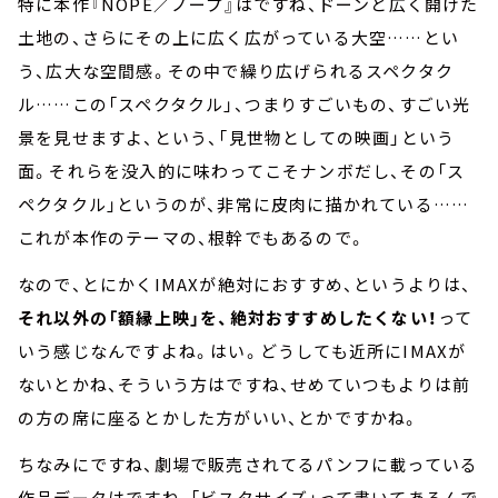
特に本作『NOPE／ノープ』はですね、ドーンと広く開けた
土地の、さらにその上に広く広がっている大空……とい
う、広大な空間感。その中で繰り広げられるスペクタク
ル……この「スペクタクル」、つまりすごいもの、すごい光
景を見せますよ、という、「見世物としての映画」という
面。それらを没入的に味わってこそナンボだし、その「ス
ペクタクル」というのが、非常に皮肉に描かれている……
これが本作のテーマの、根幹でもあるので。
なので、とにかくIMAXが絶対におすすめ、というよりは、
それ以外の「額縁上映」を、絶対おすすめしたくない！
って
いう感じなんですよね。はい。どうしても近所にIMAXが
ないとかね、そういう方はですね、せめていつもよりは前
の方の席に座るとかした方がいい、とかですかね。
ちなみにですね、劇場で販売されてるパンフに載っている
作品データはですね、「ビスタサイズ」って書いてあるんで