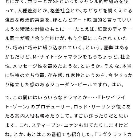
とにかく、ホラーとかSFといったジャンル的枠組みを使
って、人種差別とか、格差社会とか、などなどを鋭くえぐる
強烈な政治的寓意を、ほとんどアート映画的と言っていい
ような精緻な計算のもとに……たとえば、細部のディテー
ル同士が響き合う仕掛けが、もう全編にこらされていた
り、巧みに巧みに織り込まれていく、という。語弊はある
かもだけど、M・ナイト・シャマランをもうちょっと、社会
性、メッセージ性を高めたような、というか。そんな、本当
に独特の立ち位置、存在感、作家性というのを、今やすっか
り確立した感のあるジョーダン・ピールですね。はい。
で、この間にはいろいろなドラマとか……『トワイライ
ト・ゾーン』のプロデューサー、ロッド・サーリング役にあ
たる案内人役も務めたりして。すごいぴったりだと思い
ます。これ、スティーブン・ユァンも出てたりしますけど
ね。とか、あとはこの番組でも紹介した、『ラヴクラフトカ