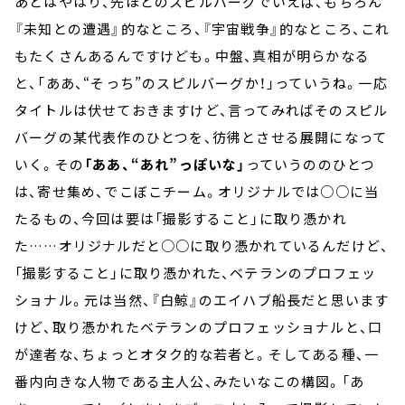
あとはやはり、先ほどのスピルバーグでいえば、もちろん
『未知との遭遇』的なところ、『宇宙戦争』的なところ、これ
もたくさんあるんですけども。中盤、真相が明らかなる
と、「ああ、“そっち”のスピルバーグか！」っていうね。一応
タイトルは伏せておきますけど、言ってみればそのスピル
バーグの某代表作のひとつを、彷彿とさせる展開になって
いく。その
「ああ、“あれ”っぽいな」
っていうののひとつ
は、寄せ集め、でこぼこチーム。オリジナルでは○○に当
たるもの、今回は要は「撮影すること」に取り憑かれ
た……オリジナルだと○○に取り憑かれているんだけど、
「撮影すること」に取り憑かれた、ベテランのプロフェッ
ショナル。元は当然、『白鯨』のエイハブ船長だと思います
けど、取り憑かれたベテランのプロフェッショナルと、口
が達者な、ちょっとオタク的な若者と。そしてある種、一
番内向きな人物である主人公、みたいなこの構図。「あ