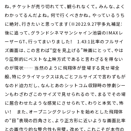
ね、チケットが売り切れてて、観られなくて。みんな、よく
わかってるんだよね。何で行くべきかね。やっているうち
に絶対、行きたいと思ってます（※2022.9.27宇多丸補足：
後に追って、グランドシネマサンシャイン池袋のIMAXレ
ーザーGT、行ってまいりました！ 1.43:1比率のフルサイ
ズ画面は、この言わば“空を見上げる”映画にとって、やは
り圧倒的にベストな上映方式であると言わざるを得ない
のが現状…… 当然のように飛翔体が登場する見せ場全
般、特にクライマックスは丸ごとフルサイズで言わずもが
なのド迫力だし、なんとあのシットコム収録時の惨劇シー
ンもわざわざこのサイズで見せられるので、まるでその場
に居合わせたような感覚にさせられて、わりと本気で、怖
い！ また、オープニングクレジットを始めとした飛翔体
の“目”表現の四角さと、より正方形に近いような画面比率
との画作り的な整合性も完璧。改めて、これこそが本作の