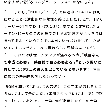
いますが。転がるフルグラにソースはつかないさん。
「……しかし、『NOPE／ノープ』では途中で1.43:1の画角
になることに演出的な必然性を感じました」。これ、IMAX
レーザーGTですね、1.43対1はね。要するに非常に、ジョ
ーダン・ピールのこの画角で見せる演出意図がばっちりは
まってるよ、ということを、本当にいっぱい書いていただ
いて。すいません、これも素晴らしい評論なんですが。
「……これだけ映像コンテンツが溢れる昨今、
“映画なん
て本当に必要？ 映画館で観る必要ある？”という問いに
対して、100憶点の答えを出していると思います！
本当
に最高の映画体験でした！」っていう。
（BGMを聴いて）あっ、この音楽！ この音楽が流れるとこ
ろね。これ、疾走の場面。（番組スタッフに）これ、あとで取
っておいて。あとでこの音楽、俺が指示したらこの音楽、