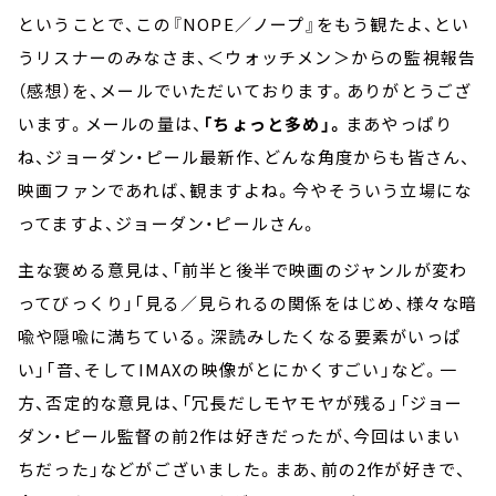
ということで、この『NOPE／ノープ』をもう観たよ、とい
うリスナーのみなさま、＜ウォッチメン＞からの監視報告
（感想）を、メールでいただいております。ありがとうござ
います。メールの量は、
「ちょっと多め」。
まあやっぱり
ね、ジョーダン・ピール最新作、どんな角度からも皆さん、
映画ファンであれば、観ますよね。今やそういう立場にな
ってますよ、ジョーダン・ピールさん。
主な褒める意見は、「前半と後半で映画のジャンルが変わ
ってびっくり」「見る／見られるの関係をはじめ、様々な暗
喩や隠喩に満ちている。深読みしたくなる要素がいっぱ
い」「音、そしてIMAXの映像がとにかくすごい」など。一
方、否定的な意見は、「冗長だしモヤモヤが残る」「ジョー
ダン・ピール監督の前2作は好きだったが、今回はいまい
ちだった」などがございました。まあ、前の2作が好きで、