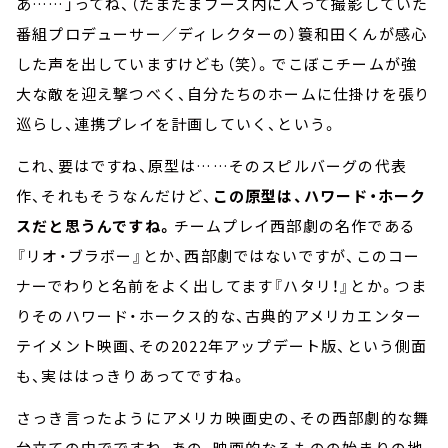
あ……」ってね、（たまたまブース内に入って撮影していた
番組プロデューサー／ディレクターの）簑和田くんが感心
した声を出していますけども（笑）。でこぼこチームが強
大な敵を迎え撃つべく、自分たちのホームに仕掛けを張り
巡らし、連携プレイを計画していく、という。
これ、要はですね、原型は……そのスピルバーグの代表
作、それもそうなんだけど、
この原型は、ハワード・ホーク
スだと思うんですね。
チームプレイ西部劇の名作である
『リオ・ブラボー』とか、西部劇ではないですが、このコー
ナーでわりと名前をよく出してます『ハタリ！』とか。つま
りそのハワード・ホークス的な、古典的アメリカエンター
テイメント映画、その2022年アップデート版、という側面
も、実ははっきりあってですね。
さっき言ったようにアメリカ映画史の、その西部劇的な舞
台立ての中でですね、あの、映画的なるものの始まりの地