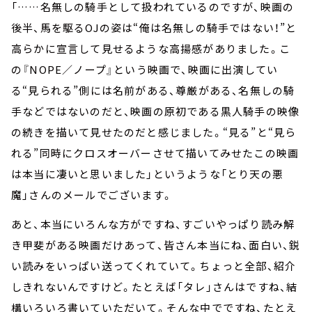
「……名無しの騎手として扱われているのですが、映画の
後半、馬を駆るOJの姿は“俺は名無しの騎手ではない！”と
高らかに宣言して見せるような高揚感がありました。こ
の『NOPE／ノープ』という映画で、映画に出演してい
る“見られる”側には名前がある、尊厳がある、名無しの騎
手などではないのだと、映画の原初である黒人騎手の映像
の続きを描いて見せたのだと感じました。“見る”と“見ら
れる”同時にクロスオーバーさせて描いてみせたこの映画
は本当に凄いと思いました」というような「とり天の悪
魔」さんのメールでございます。
あと、本当にいろんな方がですね、すごいやっぱり読み解
き甲斐がある映画だけあって、皆さん本当にね、面白い、鋭
い読みをいっぱい送ってくれていて。ちょっと全部、紹介
しきれないんですけど。たとえば「タレ」さんはですね、結
構いろいろ書いていただいて。そんな中でですね、たとえ