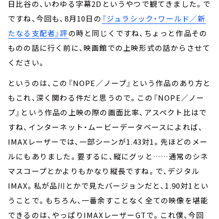
日比谷の、いわゆる字幕2Dというやつで観てきました。で
ですね、今回も、8月10日の
『ジュラシック・ワールド／新
たなる支配者』評
の時と同じくですね、ちょっと作品その
ものの話に行く前に、映画館での上映形式の話からさせて
ください。
というのは、この『NOPE／ノープ』という作品のあり方と
もこれ、深く関わる件だと思うので。この『NOPE／ノー
プ』という作品の上映の際の画面比率、アスペクト比はで
すね、インターネット・ムービーデータベースによれば、
IMAXレーザーでは、一部シーンが1.43対1。先ほどのメー
ルにもありました。要するに、縦にグッと……通常のシネ
マスコープとかよりもかなり縦長ですね。で、デジタル
IMAX。私が品川とかで見たバージョンだと、1.90対1とい
うことで。
もちろん、一番余すことなく全ての映像を堪能
できるのは、やっぱりIMAXレーザーGTで。これ僕、今回