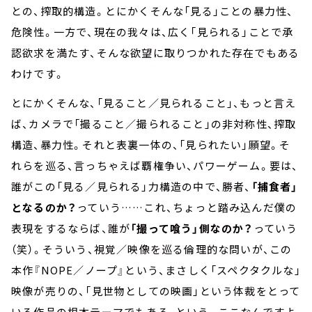
との、搾取的構造。とにかくそんな「見る」ことの暴力性、
危険性。一方で、現在の我々は、広く「見られる」ことで承
認欲求を満たす、そんな欲望に取りつかれた存在でもある
わけです。
とにかくそんな、「見ること／見られること」、もっと言え
ば、カメラで「撮ること／撮られること」の非対称性、搾取
構造、暴力性。それと表裏一体の、「見られたい」願望。そ
れらを巡る、言っちゃえば覇権争い、パワーゲーム。要は、
誰がこの「見る／見られる」力構造の中で、勝者、
「捕食者」
となるのか？
っていう……これ、ちょっと踏み込んだ僕の
表現をするならば、誰が
「撮って喰う」側なのか？
っていう
（笑）。そういう、視覚／映像を巡る倫理的な問いが、この
本作『NOPE／ノープ』という、まさしく「スペクタクルな」
映像が売りの、「見世物としての映画」という体裁をとって
いる作品の根本テーマでもある、という。ここなんですよ