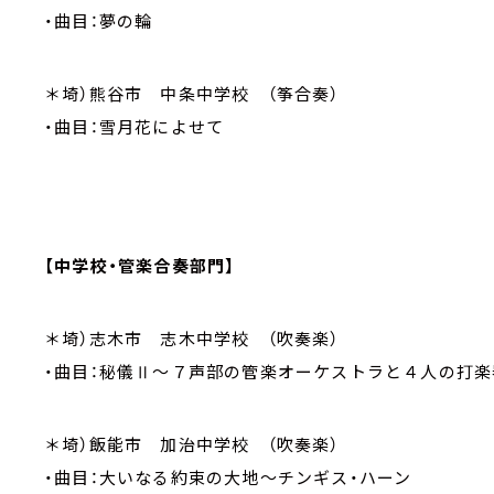
・曲目：夢の輪
＊埼）熊谷市 中条中学校 （筝合奏）
・曲目：雪月花によせて
【中学校・管楽合奏部門】
＊埼）志木市 志木中学校 （吹奏楽）
・曲目：秘儀Ⅱ～７声部の管楽オーケストラと４人の打
＊埼）飯能市 加治中学校 （吹奏楽）
・曲目：大いなる約束の大地～チンギス・ハーン