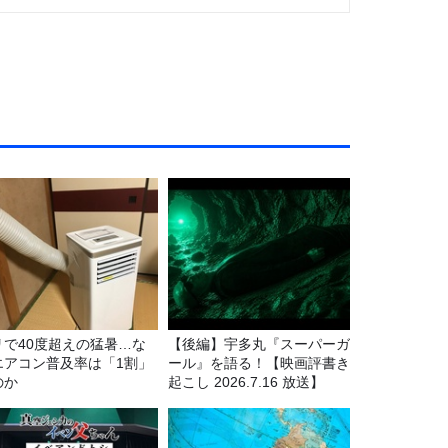
リで40度超えの猛暑…な
【後編】宇多丸『スーパーガ
エアコン普及率は「1割」
ール』を語る！【映画評書き
のか
起こし 2026.7.16 放送】