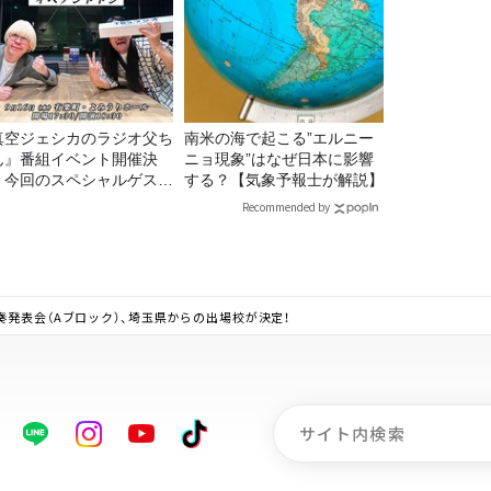
真空ジェシカのラジオ父ち
南米の海で起こる”エルニー
ん』番組イベント開催決
ニョ現象”はなぜ日本に影響
！今回のスペシャルゲスト
する？【気象予報士が解説】
、タカアンドトシ！
Recommended by
奏発表会（Aブロック）、埼玉県からの出場校が決定！