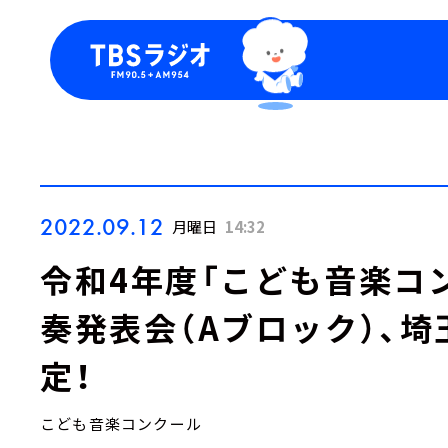
今日の番組表
トピッ
週間番組表
TBS
Podca
お知ら
2022.09.12
月曜日
14:32
令和4年度「こども音楽コ
奏発表会（Aブロック）、
定！
こども音楽コンクール