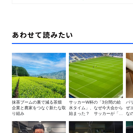
あわせて読みたい
抹茶ブームの裏で減る茶畑
サッカーW杯の「3分間の給
パ
企業と農家をつなぐ新たな取
水タイム」、なぜ今大会から
ぜ
り組み
始まった？ サッカーが「お
な
金」に変わる仕組み