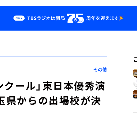
クス
イベント・グッ
ズ
st
YouTube
せ
会社情報
その他
ンクール」東日本優秀演
埼玉県からの出場校が決