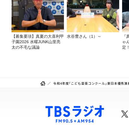
【募集要項】真夏の大喜利甲
水谷豊さん（1）～
『
子園2026 水曜JUNK山里亮
ゃ
太の不毛な議論
定
は
令和4年度「こども音楽コンクール」東日本優秀演