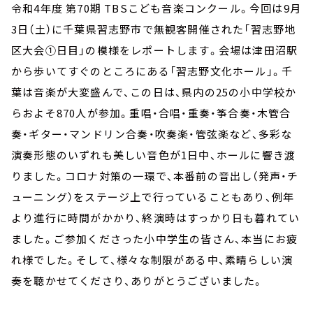
お知らせ
令和4年度 第70期 TBSこども音楽コンクール。今回は9月
イベント・グッズ
3日（土）に千葉県習志野市で無観客開催された「習志野地
YouTube
区大会①日目」の模様をレポートします。会場は津田沼駅
会社情報
から歩いてすぐのところにある「習志野文化ホール」。千
葉は音楽が大変盛んで、この日は、県内の25の小中学校か
らおよそ870人が参加。重唱・合唱・重奏・筝合奏・木管合
奏・ギター・マンドリン合奏・吹奏楽・管弦楽など、多彩な
演奏形態のいずれも美しい音色が1日中、ホールに響き渡
りました。コロナ対策の一環で、本番前の音出し（発声・チ
ューニング）をステージ上で行っていることもあり、例年
より進行に時間がかかり、終演時はすっかり日も暮れてい
ました。ご参加くださった小中学生の皆さん、本当にお疲
れ様でした。そして、様々な制限がある中、素晴らしい演
奏を聴かせてくださり、ありがとうございました。