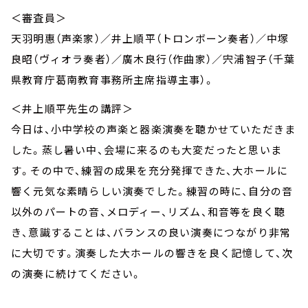
＜審査員＞
天羽明惠（声楽家）／井上順平（トロンボーン奏者）／中塚
良昭（ヴィオラ奏者）／廣木良行（作曲家）／宍浦智子（千葉
県教育庁葛南教育事務所主席指導主事）。
＜井上順平先生の講評＞
今日は、小中学校の声楽と器楽演奏を聴かせていただきま
した。蒸し暑い中、会場に来るのも大変だったと思いま
す。その中で、練習の成果を充分発揮できた、大ホールに
響く元気な素晴らしい演奏でした。練習の時に、自分の音
以外のパートの音、メロディー、リズム、和音等を良く聴
き、意識することは、バランスの良い演奏につながり非常
に大切です。演奏した大ホールの響きを良く記憶して、次
の演奏に続けてください。