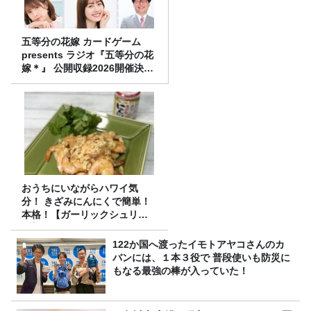
五等分の花嫁 カードゲーム
presents ラジオ『五等分の花
嫁＊』 公開収録2026開催決
定！
おうちにいながらハワイ気
分！ きざみにんにくで簡単！
本格！【ガーリックシュリン
プ】 桃屋のかんたんレシピ
122か国へ渡ったイモトアヤコさんのカ
バンには、１本３役で 普段使いも防災に
もなる最強の棒が入っていた！