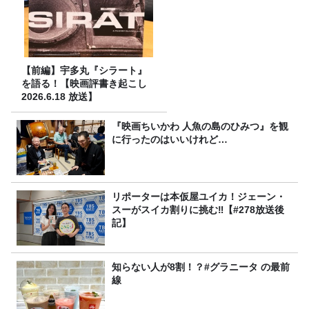
【前編】宇多丸『シラート』
を語る！【映画評書き起こし
2026.6.18 放送】
『映画ちいかわ 人魚の島のひみつ』を観
に行ったのはいいけれど…
リポーターは本仮屋ユイカ！ジェーン・
スーがスイカ割りに挑む‼【#278放送後
記】
知らない人が8割！？#グラニータ の最前
線