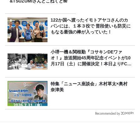
&TSUZUMIさんとこねくと🌺
122か国へ渡ったイモトアヤコさんのカ
バンには、１本３役で 普段使いも防災に
もなる最強の棒が入っていた！
小堺一機＆関根勤『コサキンDEワァ
オ！』放送開始45周年記念イベントが10
月17日（土）に開催決定！本日よりFC先
行受付スタート！
特集「ニュース座談会」木村草太×奥村
奈津美
Recommended by