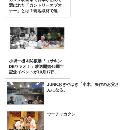
選ばれた「カントリーオブオ
ナー」とは？現地取材で迫る
選出の意味
小堺一機＆関根勤『コサキン
DEワァオ！』放送開始45周年
記念イベントが10月17日
（土）に開催決定！本日より
FC先行受付スタート！
JUNKおぎやはぎ「小木、矢作のお父さ
んになる」
ウーチャカクン