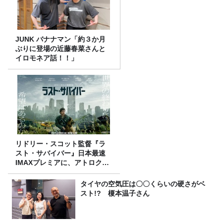
JUNK バナナマン「約３か月
ぶりに登場の近藤春菜さんと
イロモネア話！！」
リドリー・スコット監督『ラ
スト・サバイバー』日本最速
IMAXプレミアに、アトロクリ
スナー60名をご招待！
タイヤの空気圧は〇〇くらいの硬さがベ
スト!? 榎本温子さん