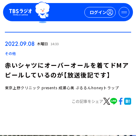
ログイン
マイページ
2022.09.08
木曜日
14:33
新規会員登録
ログイン
その他
赤いシャツにオーバーオールを着てドMア
ピールしているのが【放送後記です】
東京上野クリニック presents 成瀬心美 ぷるるんhoneyトラップ
この記事をシェア
今日の番組表
週間番組表
トピックス
TBS Podcast