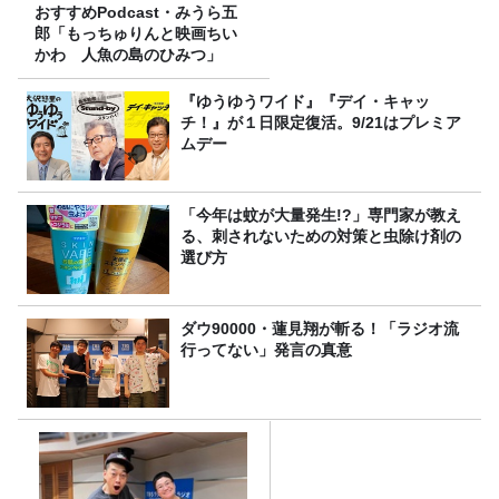
おすすめPodcast・みうら五
郎「もっちゅりんと映画ちい
かわ 人魚の島のひみつ」
『ゆうゆうワイド』『デイ・キャッ
チ！』が１日限定復活。9/21はプレミア
ムデー
「今年は蚊が大量発生!?」専門家が教え
る、刺されないための対策と虫除け剤の
選び方
ダウ90000・蓮見翔が斬る！「ラジオ流
行ってない」発言の真意