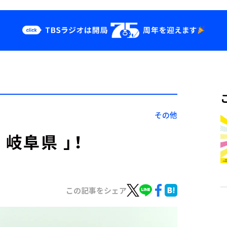
クス
イベント・グッ
ズ
st
YouTube
せ
会社情報
その他
岐阜県 」！
この記事をシェア