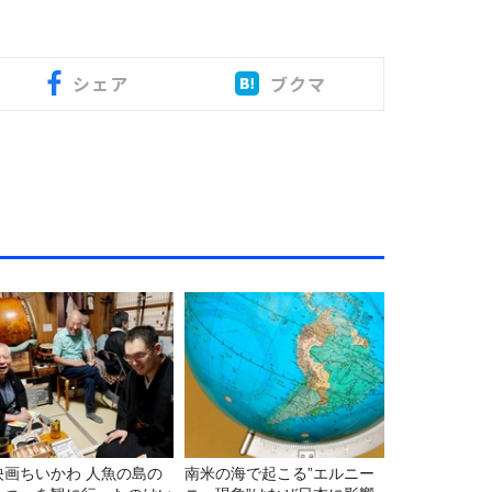
シェア
ブクマ
映画ちいかわ 人魚の島の
南米の海で起こる”エルニー