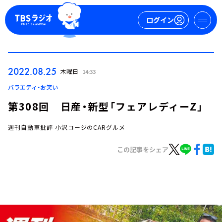
ログイン
マイページ
2022.08.25
木曜日
14:33
新規会員登録
ログイン
バラエティ・お笑い
第308回 日産・新型「フェアレディーZ」
週刊自動車批評 小沢コージのCARグルメ
この記事をシェア
今日の番組表
週間番組表
トピックス
TBS Podcast