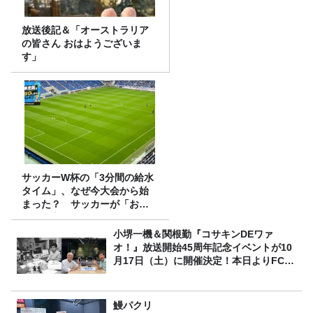
放送後記＆「オーストラリア
の皆さん おはようございま
す」
サッカーW杯の「3分間の給水
タイム」、なぜ今大会から始
まった？ サッカーが「お
金」に変わる仕組み
小堺一機＆関根勤『コサキンDEワァ
オ！』放送開始45周年記念イベントが10
月17日（土）に開催決定！本日よりFC先
行受付スタート！
鰻パクリ