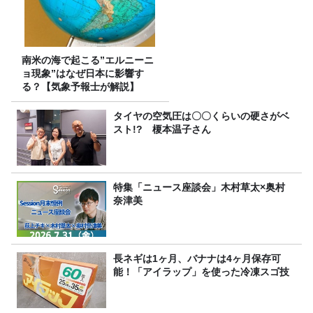
南米の海で起こる”エルニーニ
ョ現象”はなぜ日本に影響す
る？【気象予報士が解説】
タイヤの空気圧は〇〇くらいの硬さがベ
スト!? 榎本温子さん
特集「ニュース座談会」木村草太×奥村
奈津美
長ネギは1ヶ月、バナナは4ヶ月保存可
能！「アイラップ」を使った冷凍スゴ技