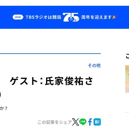
クス
イベント・グッ
ズ
st
YouTube
せ
会社情報
その他
日） ゲスト：氏家俊祐さ
）
すか？
この記事をシェア