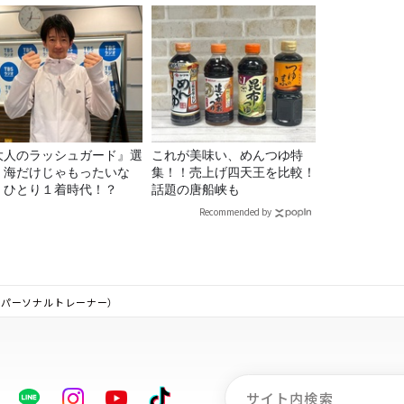
大人のラッシュガード』選
これが美味い、めんつゆ特
！海だけじゃもったいな
集！！売上げ四天王を比較！
！ひとり１着時代！？
話題の唐船峡も
Recommended by
ん（パーソナルトレーナー）