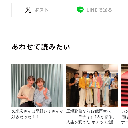
ポスト
LINEで送る
あわせて読みたい
久米宏さんは平野レミさんが
工場勤務から17億再生へ
カ
好きだった？？
——『モナキ』4人が語る、
選
人生を変えた“ポチッ”の話
ナ
選