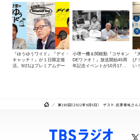
『ゆうゆうワイド』『デイ・
小堺一機＆関根勤『コサキン
『
キャッチ！』が１日限定復
DEワァオ！』放送開始45周
び
活。9/21はプレミアムデー
年記念イベントが10月17日
い
（土）に開催決定！本日より
FC先行受付スタート！
第285回（2022年9月5日） ゲスト：氏家俊祐さ