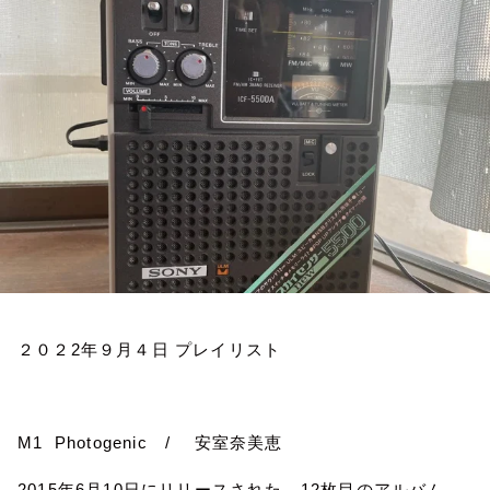
お知らせ
イベント・グッズ
YouTube
会社情報
２０２
2
年９月４日
プレイリスト
M1
Photogenic
/
安室奈美恵
2015
年
6
月
10
日にリリースされた、
12
枚目のアルバム