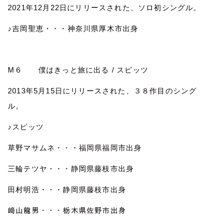
2021
年
12
月
22
日にリリースされた、ソロ初シングル。
♪吉岡聖恵・・・神奈川県厚木市出身
M
６ 僕はきっと旅に出る
/
スピッツ
2013
年
5
月
15
日にリリースされた、３８作目のシング
ル。
♪スピッツ
草野マサムネ・・・福岡県福岡市出身
三輪テツヤ・・・静岡県藤枝市出身
田村明浩・・・静岡県藤枝市出身
﨑山龍男・・・栃木県佐野市出身