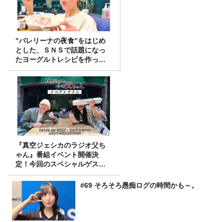
”バレリーナの夜食”をはじめ
とした、ＳＮＳで話題になっ
たヨーグルトレシピを作って
みた！
『真空ジェシカのラジオ父ち
ゃん』番組イベント開催決
定！今回のスペシャルゲスト
は、タカアンドトシ！
#69 そろそろ愚痴ログの時間かも～。