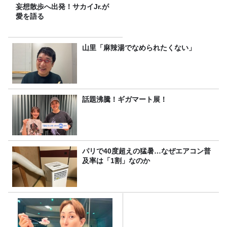
妄想散歩へ出発！サカイJr.が
愛を語る
山里「麻辣湯でなめられたくない」
話題沸騰！ギガマート展！
パリで40度超えの猛暑…なぜエアコン普
及率は「1割」なのか