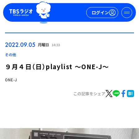
ログイン
マイページ
2022.09.05
月曜日
14:33
新規会員登録
ログイン
その他
９月４日（日）playlist ～ONE-J～
ONE-J
この記事をシェア
今日の番組表
週間番組表
トピックス
TBS Podcast