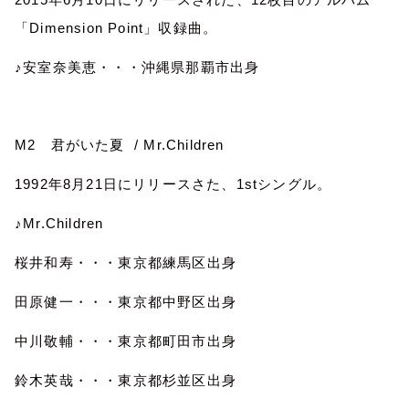
「
Dimension Point
」収録曲。
♪安室奈美恵・・・沖縄県那覇市出身
M2
君がいた夏
/ Mr.Children
1992
年
8
月
21
日にリリースさた、
1st
シングル。
♪
Mr.Children
桜井和寿・・・東京都練馬区出身
田原健一・・・東京都中野区出身
中川敬輔・・・東京都町田市出身
鈴木英哉・・・東京都杉並区出身