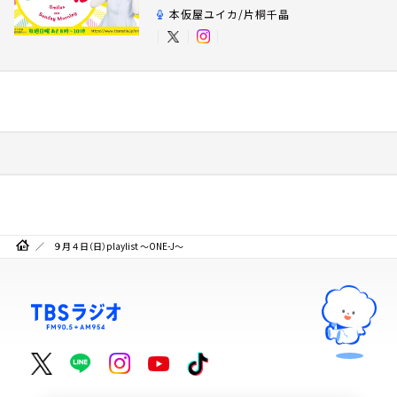
本仮屋ユイカ/片桐千晶
９月４日（日）playlist ～ONE-J～