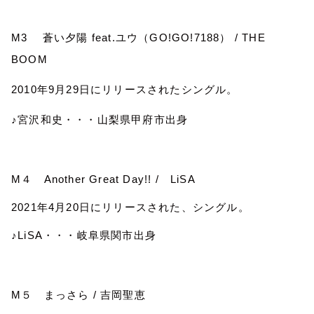
M3
蒼い夕陽
feat.
ユウ（
GO!GO!7188
）
/ THE
BOOM
2010
年
9
月
29
日にリリースされたシングル。
♪宮沢和史・・・山梨県甲府市出身
M
４
Another Great Day!! /
LiSA
2021
年
4
月
20
日にリリースされた、シングル。
♪
LiSA
・・・岐阜県関市出身
M
５ まっさら
/
吉岡聖恵