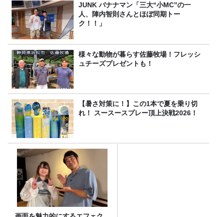
JUNK バナナマン「三大“小MC”の一
人、陣内智則さんとほぼ同期トー
ク！！」
様々な動物が暮らす佐藤牧場！フレッシ
ュチーズプレゼントも！
【暑さ対策に！】この1本で夏を乗り切
れ！ スースースプレー頂上決戦2026！
画面を魅力的にするエフェク