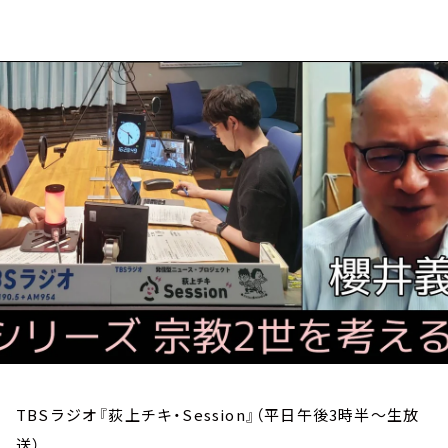
お知らせ
イベント・グッズ
YouTube
会社情報
TBSラジオ『荻上チキ・Session』（平日午後3時半～生放
送）