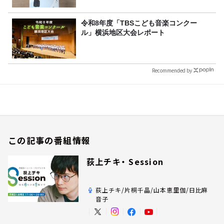
令和8年度「TBSこども音楽コンクー
ル」横浜地区大会レポート
Recommended by
この記事の番組情報
荻上チキ・ Session
荻上チキ/片桐千晶/山本恵里伽/日比麻
音子