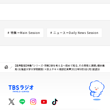
# 特集＝Main Session
# ニュース＝Daily News Session
【音声配信】特集「シリーズ・宗教2世を考える～改めて知る、その実態と課題」櫻井義
秀（北海道大学大学院教授）×荻上チキ×南部広美▼2022年9月5日（月）放送分