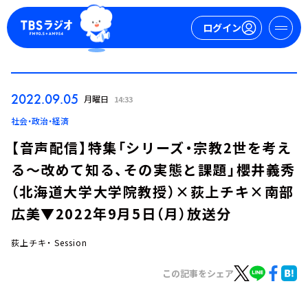
ログイン
マイページ
2022.09.05
月曜日
14:33
新規会員登録
ログイン
社会・政治・経済
【音声配信】特集「シリーズ・宗教2世を考え
る～改めて知る、その実態と課題」櫻井義秀
（北海道大学大学院教授）×荻上チキ×南部
広美▼2022年9月5日（月）放送分
荻上チキ・ Session
今日の番組表
週間番組表
この記事をシェア
トピックス
TBS Podcast