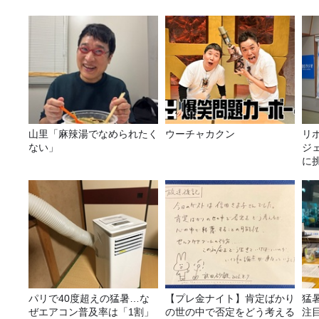
山里「麻辣湯でなめられたく
ウーチャカクン
リ
ない」
ジ
に挑
パリで40度超えの猛暑…な
【プレ金ナイト】肯定ばかり
猛
ぜエアコン普及率は「1割」
の世の中で否定をどう考える
注