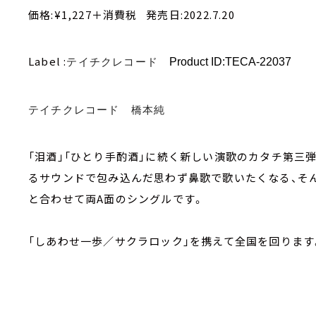
価格:¥1,227＋消費税 発売日:2022.7.20
Label :
テイチクレコード
Product ID:TECA-22037
テイチクレコード 橋本純
「泪酒」「ひとり手酌酒」に続く新しい演歌のカタチ第三
るサウンドで包み込んだ思わず鼻歌で歌いたくなる、そん
と合わせて両A面のシングルです。
「しあわせ一歩／サクラロック」を携えて全国を回ります