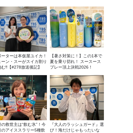
ポーターは本仮屋ユイカ！
【暑さ対策に！】この1本で
ェーン・スーがスイカ割り
夏を乗り切れ！ スースース
む‼【#278放送後記】
プレー頂上決戦2026！
暑の救世主は“飲む氷”！今
『大人のラッシュガード』選
目のアイススラリー5種飲
び！海だけじゃもったいな