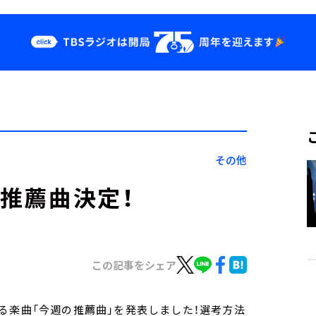
クス
イベント・グッ
ズ
st
YouTube
せ
会社情報
その他
オ推薦曲決定！
この記事をシェア
る楽曲「今週の推薦曲」を発表しました！選考方法