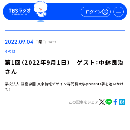
ログイン
マイページ
2022.09.04
日曜日
14:33
新規会員登録
ログイン
その他
第1回（2022年9月1日） ゲスト：中鉢良治
さん
学校法人 滋慶学園 東京情報デザイン専門職大学presents夢を追いかけ
て！
この記事をシェア
今日の番組表
週間番組表
トピックス
TBS Podcast