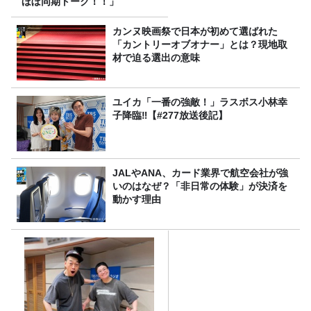
ほぼ同期トーク！！」
カンヌ映画祭で日本が初めて選ばれた
「カントリーオブオナー」とは？現地取
材で迫る選出の意味
ユイカ「一番の強敵！」ラスボス小林幸
子降臨‼【#277放送後記】
JALやANA、カード業界で航空会社が強
いのはなぜ？「非日常の体験」が決済を
動かす理由