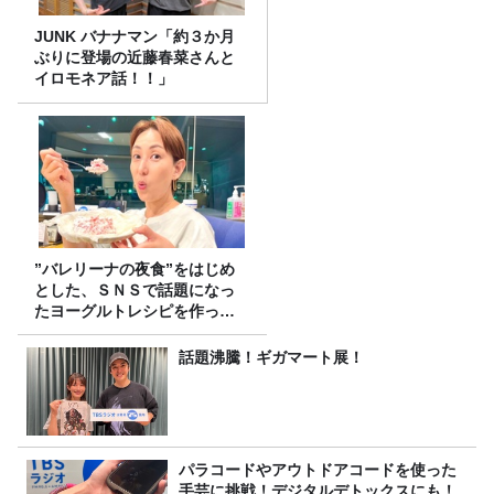
JUNK バナナマン「約３か月
ぶりに登場の近藤春菜さんと
イロモネア話！！」
”バレリーナの夜食”をはじめ
とした、ＳＮＳで話題になっ
たヨーグルトレシピを作って
みた！
話題沸騰！ギガマート展！
パラコードやアウトドアコードを使った
手芸に挑戦！デジタルデトックスにも！