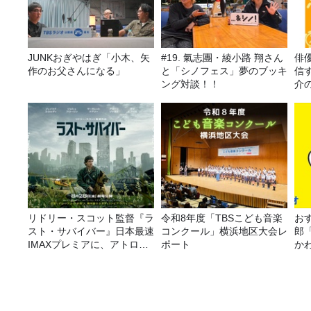
JUNKおぎやはぎ「小木、矢
#19. 氣志團・綾小路 翔さん
俳
作のお父さんになる」
と「シノフェス」夢のブッキ
信す
ング対談！！
介
り
リドリー・スコット監督『ラ
令和8年度「TBSこども音楽
おす
スト・サバイバー』日本最速
コンクール」横浜地区大会レ
郎
IMAXプレミアに、アトロク
ポート
か
リスナー60名をご招待！