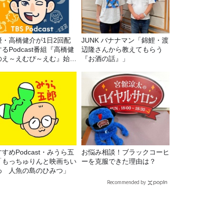
優・高橋健介が1日2回配
JUNK バナナマン「錦鯉・渡
るPodcast番組『高橋健
辺隆さんから教えてもらう
のえ～えむぴ～えむ』始ま
『お酒の話』」
ます
すめPodcast・みうら五
お悩み相談！ブラックコーヒ
「もっちゅりんと映画ちい
ーを克服できた理由は？
わ 人魚の島のひみつ」
Recommended by