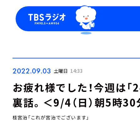
今日の番組表
トピッ
週間番組表
TBS
Podca
お知ら
2022.09.03
土曜日
14:33
お疲れ様でした！今週は「
裏話。＜9/4（日）朝5時3
桂宮治「これが宮治でございます」