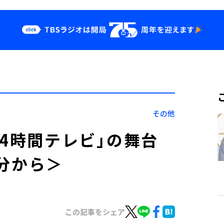
クス
イベント・グッ
ズ
st
YouTube
せ
会社情報
その他
24時間テレビ」の舞台
0分から＞
この記事をシェア