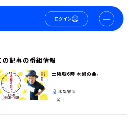
ログイン
この記事の番組情報
土曜朝6時 木梨の会。
木梨憲武