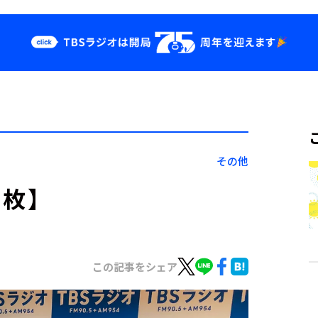
クス
イベント・グッ
ズ
st
YouTube
せ
会社情報
その他
３枚】
この記事をシェア