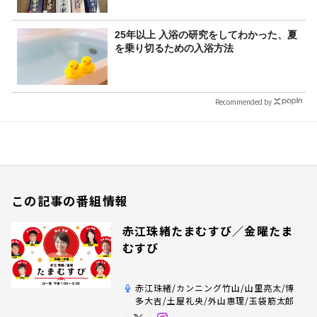
25年以上 入浴の研究をしてわかった、夏
を乗り切るための入浴方法
Recommended by
この記事の番組情報
赤江珠緒たまむすび／金曜たま
むすび
赤江珠緒/カンニング竹山/山里亮太/博
多大吉/土屋礼央/外山惠理/玉袋筋太郎