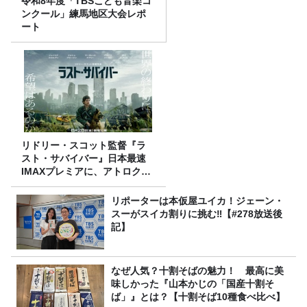
令和8年度「TBSこども音楽コ
ンクール」練馬地区大会レポ
ート
リドリー・スコット監督『ラ
スト・サバイバー』日本最速
IMAXプレミアに、アトロクリ
スナー60名をご招待！
リポーターは本仮屋ユイカ！ジェーン・
スーがスイカ割りに挑む‼【#278放送後
記】
なぜ人気？十割そばの魅力！ 最高に美
味しかった『山本かじの「国産十割そ
ば」』とは？【十割そば10種食べ比べ】