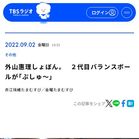
ログイン
マイページ
2022.09.02
金曜日
14:33
新規会員登録
ログイン
その他
外山惠理しょぼん。 ２代目バランスボー
ルが「ぷしゅ～」
赤江珠緒たまむすび／金曜たまむすび
この記事をシェア
今日の番組表
週間番組表
トピックス
TBS Podcast