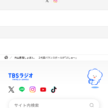
外山惠理しょぼん。 ２代目バランスボールが「ぷしゅ～」