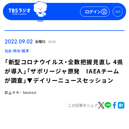
ログイン
マイページ
2022.09.02
金曜日
14:33
新規会員登録
ログイン
社会・政治・経済
「新型コロナウイルス・全数把握見直し 4県
が導入」「ザポリージャ原発 IAEAチーム
が調査」▼デイリーニュースセッション
荻上チキ・ Session
今日の番組表
この記事をシェア
週間番組表
トピックス
TBS Podcast