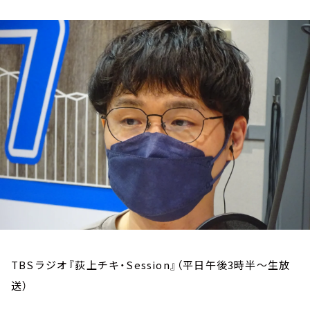
お知らせ
イベント・グッズ
YouTube
会社情報
TBSラジオ『荻上チキ・Session』（平日午後3時半～生放
送）