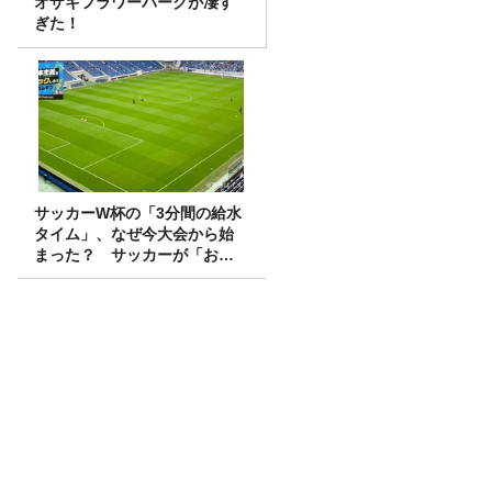
オザキフラワーパークが凄す
ぎた！
サッカーW杯の「3分間の給水
タイム」、なぜ今大会から始
まった？ サッカーが「お
金」に変わる仕組み
画面を魅力的にするエフェクトを作る！
ゲストはゲームグラフィック＆キャラク
ター専攻の遠藤里桜さん！
ハンセン病と外国人。見過ごされてきた
二重の差別