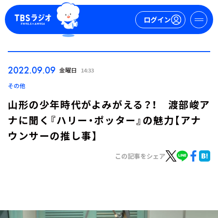
ログイン
マイページ
2022.09.09
金曜日
14:33
新規会員登録
ログイン
その他
山形の少年時代がよみがえる？！ 渡部峻ア
ナに聞く『ハリー・ポッター』の魅力【アナ
ウンサーの推し事】
この記事をシェア
今日の番組表
週間番組表
トピックス
TBS Podcast