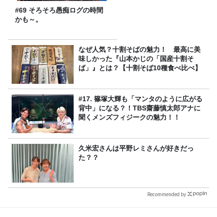
#69 そろそろ愚痴ログの時間
かも～。
なぜ人気？十割そばの魅力！ 最高に美
味しかった『山本かじの「国産十割そ
ば」』とは？【十割そば10種食べ比べ】
#17. 篠塚大輝も「マンタのように広がる
背中」になる？！TBS齋藤慎太郎アナに
聞くメンズフィジークの魅力！！
久米宏さんは平野レミさんが好きだっ
た？？
Recommended by