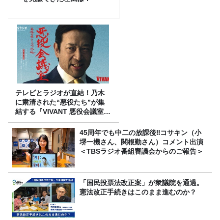
テレビとラジオが直結！乃木
に粛清された“悪役たち”が集
結する『VIVANT 悪役会議室』
7/26(日)23時スタート！
45周年でも中二の放課後‼コサキン（小
堺一機さん、関根勤さん）コメント出演
＜TBSラジオ番組審議会からのご報告＞
「国民投票法改正案」が衆議院を通過。
憲法改正手続きはこのまま進むのか？