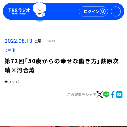
ログイン
マイページ
2022.08.13
土曜日
14:33
新規会員登録
ログイン
その他
第72回「50歳からの幸せな働き方」荻原次
晴×河合薫
サステバ
この記事をシェア
今日の番組表
週間番組表
トピックス
TBS Podcast