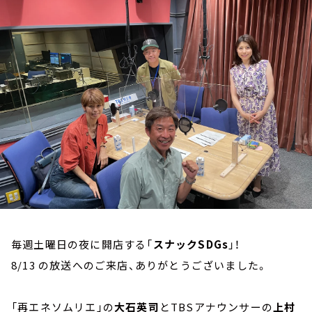
お知らせ
イベント・グッズ
YouTube
会社情報
毎週土曜日の夜に開店する「
スナックSDGs
」！
8/13 の放送へのご来店、ありがとうございました。
「再エネソムリエ」の
大石英司
とTBSアナウンサーの
上村