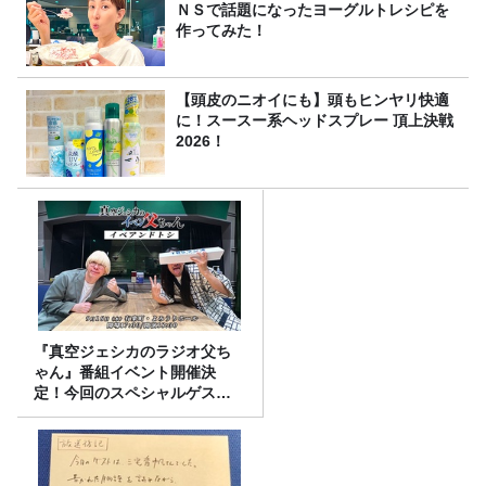
ＮＳで話題になったヨーグルトレシピを
作ってみた！
【頭皮のニオイにも】頭もヒンヤリ快適
に！スースー系ヘッドスプレー 頂上決戦
2026！
『真空ジェシカのラジオ父ち
ゃん』番組イベント開催決
定！今回のスペシャルゲスト
は、タカアンドトシ！